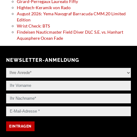
Girard-Perregaux Laureato Fifty
Hightech-Keramik von Rado
August 2026: Yema Navygraf Barracuda CMM.20 Limited
Edition
Wrist Check: BTS
Findeisen Nauticmaster Field Diver DLC S.E. vs. Hanhart
Aquasphere Ocean Fade
NEWSLETTER-ANMELDUNG