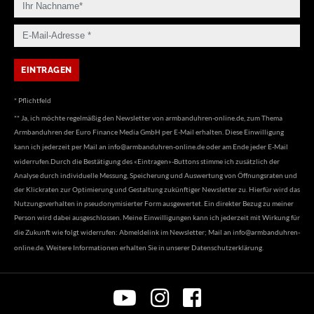
* Pflichtfeld
** Ja, ich möchte regelmäßig den Newsletter von armbanduhren-online.de, zum Thema
Armbanduhren der Euro Finance Media GmbH per E-Mail erhalten. Diese Einwilligung
kann ich jederzeit per Mail an
info@armbanduhren-online.de
oder am Ende jeder E-Mail
widerrufen.Durch die Bestätigung des «Eintragen»-Buttons stimme ich zusätzlich der
Analyse durch individuelle Messung, Speicherung und Auswertung von Öffnungsraten und
der Klickraten zur Optimierung und Gestaltung zukünftiger Newsletter zu. Hierfür wird das
Nutzungsverhalten in pseudonymisierter Form ausgewertet. Ein direkter Bezug zu meiner
Person wird dabei ausgeschlossen. Meine Einwilligungen kann ich jederzeit mit Wirkung für
die Zukunft wie folgt widerrufen: Abmeldelink im Newsletter; Mail an
info@armbanduhren-
online.de
. Weitere Informationen erhalten Sie in unserer
Datenschutzerklärung
.