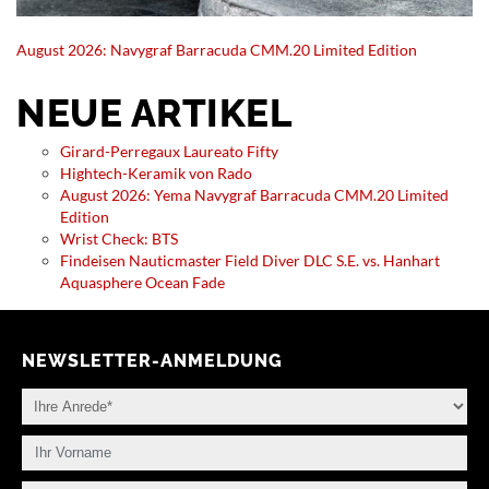
August 2026: Navygraf Barracuda CMM.20 Limited Edition
NEUE ARTIKEL
Girard-Perregaux Laureato Fifty
Hightech-Keramik von Rado
August 2026: Yema Navygraf Barracuda CMM.20 Limited
Edition
Wrist Check: BTS
Findeisen Nauticmaster Field Diver DLC S.E. vs. Hanhart
Aquasphere Ocean Fade
NEWSLETTER-ANMELDUNG