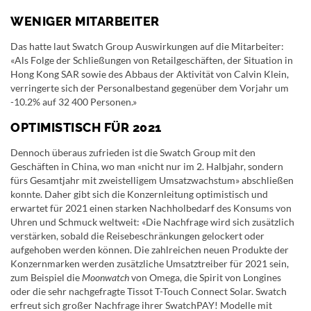
WENIGER MITARBEITER
Das hatte laut Swatch Group Auswirkungen auf die Mitarbeiter:
«Als Folge der Schließungen von Retailgeschäften, der Situation in
Hong Kong SAR sowie des Abbaus der Aktivität von Calvin Klein,
verringerte sich der Personalbestand gegenüber dem Vorjahr um
-10.2% auf 32 400 Personen.»
OPTIMISTISCH FÜR 2021
Dennoch überaus zufrieden ist die Swatch Group mit den
Geschäften in China, wo man «nicht nur im 2. Halbjahr, sondern
fürs Gesamtjahr mit zweistelligem Umsatzwachstum» abschließen
konnte. Daher gibt sich die Konzernleitung optimistisch und
erwartet für 2021 einen starken Nachholbedarf des Konsums von
Uhren und Schmuck weltweit: «Die Nachfrage wird sich zusätzlich
verstärken, sobald die Reisebeschränkungen gelockert oder
aufgehoben werden können. Die zahlreichen neuen Produkte der
Konzernmarken werden zusätzliche Umsatztreiber für 2021 sein,
zum Beispiel die
Moonwatch
von Omega, die Spirit von Longines
oder die sehr nachgefragte Tissot T-Touch Connect Solar. Swatch
erfreut sich großer Nachfrage ihrer SwatchPAY! Modelle mit