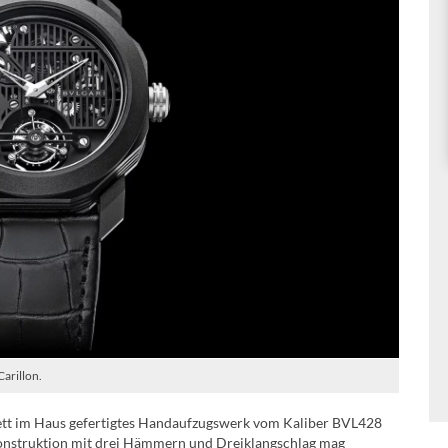
arillon.
ett im Haus gefertigtes Handaufzugswerk vom Kaliber BVL428
Konstruktion mit drei Hämmern und Dreiklangschlag mag