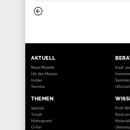
AKTUELL
BERA
Neue Modelle
Kauf- un
Uhr des Monats
Investm
Insider
Sammler
Termine
U(h)rsac
THEMEN
WISS
Specials
Profi-Wi
Trends
Rund um
Hintergrund
Materia
O-Ton
Uhrenmar