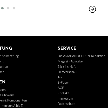
TUNG
SERVICE
d Stilberatung
Die ARMBANDUHREN-Redaktion
ent
Magazin-Ausgaben
uhren
Blick ins Heft
hen
Heftvorschau
Abo
EN
E-Paper
AGB
ssen
Kontakt
s Uhrwerk
Impressum
lien & Komponenten
Datenschutz
ken von A bis Z