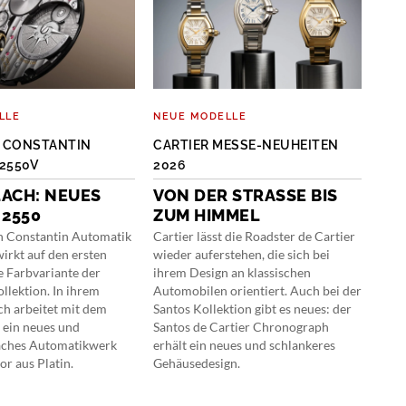
LLE
NEUE MODELLE
NEU
 CONSTANTIN
CARTIER MESSE-NEUHEITEN
HUB
2550V
2026
VE
ACH: NEUES
VON DER STRASSE BIS Z
CH
 2550
UM HIMMEL
Hubl
ikon
n Constantin Automatik
Cartier lässt die Roadster de Cartier
Bang
irkt auf den ersten
wieder auferstehen, die sich bei
mark
e Farbvariante der
ihrem Design an klassischen
Desi
llektion. In ihrem
Automobilen orientiert. Auch bei der
das 
ch arbeitet mit dem
Santos Kollektion gibt es neues: der
Unic
 ein neues und
Santos de Cartier Chronograph
Chr
laches Automatikwerk
erhält ein neues und schlankeres
r aus Platin.
Gehäusedesign.