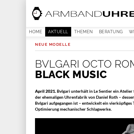
HOME
AKTUELL
THEMEN
BERATUNG
W
NEUE MODELLE
BVLGARI OCTO RO
BLACK MUSIC
April 2021.
Bvlgari unterhält in Le Sentier ein Ateli
der ehemaligen Uhrenfabrik von Daniel Roth – desse
Bvlgari aufgegangen ist – entwickelt ein vierköpfige
Optimierung mechanischer Schlagwerke.