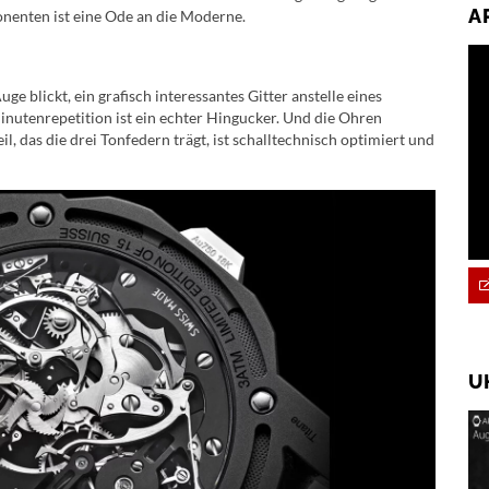
A
onenten ist eine Ode an die Moderne.
 blickt, ein grafisch interessantes Gitter anstelle eines
Minutenrepetition ist ein echter Hingucker. Und die Ohren
, das die drei Tonfedern trägt, ist schalltechnisch optimiert und
U