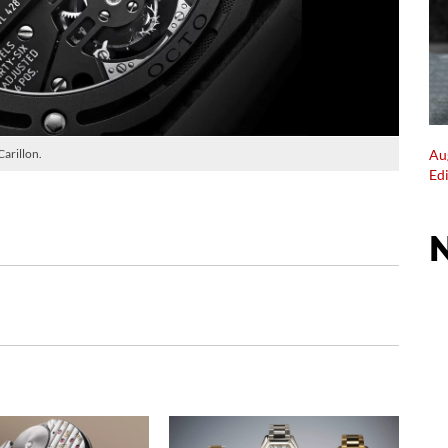
Au
arillon.
Ed