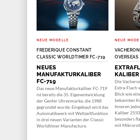
NEUE MODELLE
NEUE MODE
 55-01
FREDERIQUE CONSTANT
VACHERON
CLASSIC WORLDTIMER FC-719
OVERSEAS 
LEICHTBAU
NEUES
EXTRAFL
tes
MANUFAKTURKALIBER
KALIBER
Titan bringt
 die Waage,
FC-719
Die Vachero
chtet die RM 55-
Extra-Flach w
Das neue Manufakturkaliber FC-719
 Luxus. Außer
Blick wie ein
ist bereits die 35. Eigenentwicklung
bekannten Ko
der Genfer Uhrenmarke, die 1988
Inneren jedo
gegründet wurde. Eingebaut wird das
Kaliber 2550
Automatikwerk mit Weltzeitfunktion
besonders f
in drei neuen Varianten der Classic
mit Mikroroto
Worldtimer Manufacture.