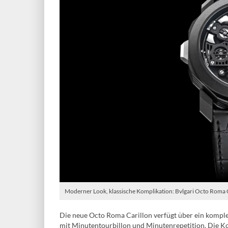
Moderner Look, klassische Komplikation: Bvlgari Octo Roma C
Die neue Octo Roma Carillon verfügt über ein kompl
mit Minutentourbillon und Minutenrepetition. Die 