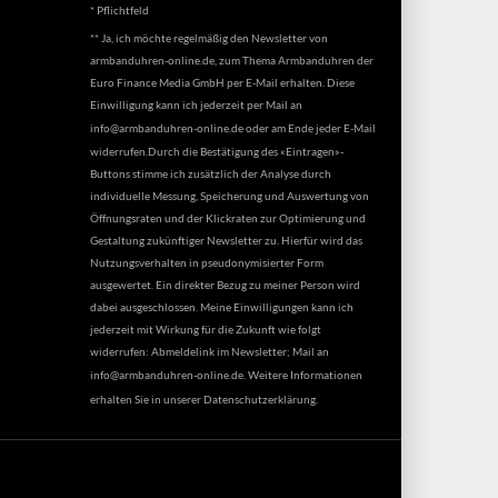
* Pflichtfeld
** Ja, ich möchte regelmäßig den Newsletter von
armbanduhren-online.de, zum Thema Armbanduhren der
Euro Finance Media GmbH per E-Mail erhalten. Diese
Einwilligung kann ich jederzeit per Mail an
info@armbanduhren-online.de
oder am Ende jeder E-Mail
widerrufen.Durch die Bestätigung des «Eintragen»-
Buttons stimme ich zusätzlich der Analyse durch
individuelle Messung, Speicherung und Auswertung von
Öffnungsraten und der Klickraten zur Optimierung und
Gestaltung zukünftiger Newsletter zu. Hierfür wird das
Nutzungsverhalten in pseudonymisierter Form
ausgewertet. Ein direkter Bezug zu meiner Person wird
dabei ausgeschlossen. Meine Einwilligungen kann ich
jederzeit mit Wirkung für die Zukunft wie folgt
widerrufen: Abmeldelink im Newsletter; Mail an
info@armbanduhren-online.de
. Weitere Informationen
erhalten Sie in unserer
Datenschutzerklärung
.