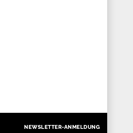
besticht durch ein kristallines Desig
ice Lacroix und Ebel – bei der
mit außergewöhnlichem
chner Schmuck- und
Glitzereffekt.
nmesse Inhorgenta 2026
nieren deutsche und Schweizer
nmarken. Daneben treten
rnationale Hersteller wie Casio
 Yema auf, sodass sich ein
ressanter Querschnitt bietet.
NEWSLETTER-ANMELDUNG