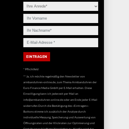
* Pflichtfeld
** Ja, ich möchte regelmäßig den Newsletter von
armbanduhren-online.de, zum Thema Armbanduhren der
Euro Finance Media GmbH per E-Mail erhalten. Diese
Einwilligung kann ich jederzeit per Mail an
info@armbanduhren-online.de
oder am Ende jeder E-Mail
widerrufen.Durch die Bestätigung des «Eintragen»-
Buttons stimme ich zusätzlich der Analyse durch
individuelle Messung, Speicherung und Auswertung von
Öffnungsraten und der Klickraten zur Optimierung und
Gestaltung zukünftiger Newsletter zu. Hierfür wird das