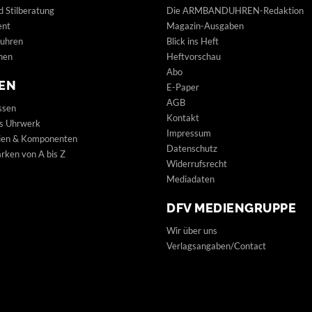
d Stilberatung
Die ARMBANDUHREN-Redaktion
ent
Magazin-Ausgaben
uhren
Blick ins Heft
hen
Heftvorschau
Abo
EN
E-Paper
AGB
ssen
Kontakt
s Uhrwerk
Impressum
lien & Komponenten
Datenschutz
ken von A bis Z
Widerrufsrecht
Mediadaten
DFV MEDIENGRUPPE
Wir über uns
Verlagsangaben/Contact