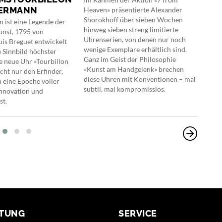
DERMANN
Heaven» präsentierte Alexander
Maur
Shorokhoff über sieben Wochen
Mün
n ist eine Legende der
hinweg sieben streng limitierte
Uhre
nst, 1795 von
Uhrenserien, von denen nur noch
domi
s Breguet entwickelt
wenige Exemplare erhältlich sind.
Uhre
e Sinnbild höchster
Ganz im Geist der Philosophie
inte
ie neue Uhr «Tourbillon
«Kunst am Handgelenk» brechen
oder
icht nur den Erfinder,
diese Uhren mit Konventionen – mal
inte
 eine Epoche voller
subtil, mal kompromisslos.
Innovation und
st.
TUNG
SERVICE