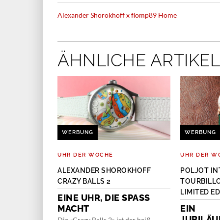
Alexander Shorokhoff x flomp89 Home
ÄHNLICHE ARTIKEL
WERBUNG
WERBUNG
UHR DER WOCHE
UHR DER W
OKHOFF BIG
ALEXANDER SHOROKHOFF
POLJOT IN
CRAZY BALLS 2
TOURBILLO
LIMITED E
EARL
EINE UHR, DIE SPASS M
ACHT
EIN
e Manufaktur
JUBILÄ
 Modelle mit
Die «Crazy Balls 2» ist der heiß