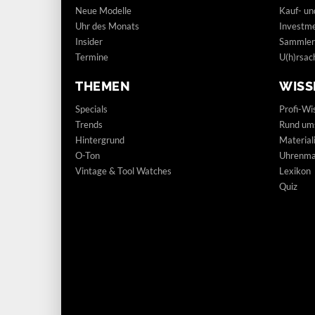
Neue Modelle
Kauf- un
Uhr des Monats
Investm
Insider
Sammler
Termine
U(h)rsac
THEMEN
WISS
Specials
Profi-Wi
Trends
Rund um
Hintergrund
Materia
O-Ton
Uhrenmar
Vintage & Tool Watches
Lexikon
Quiz