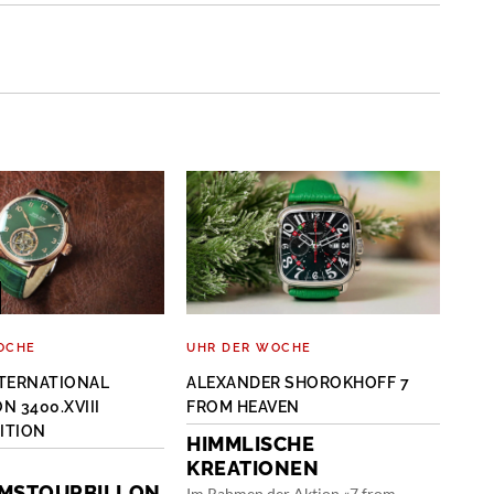
EX
OCHE
UHR DER WOCHE
SPE
TERNATIONAL
ALEXANDER SHOROKHOFF 7
HIG
N 3400.XVIII
FROM HEAVEN
202
DITION
HIMMLISCHE
NE
KREATIONEN
UH
UMSTOURBILLON
Im Rahmen der Aktion «7 from
Jung