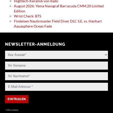
Hightech-Keramik von Rado
August 2026: Yema Navygraf Barracuda CMM.20 Limited
Edition
Wrist Check: BTS
Findeisen Nauticmaster Field Diver DLC S.E. vs. Hanhart
Aquasphere Ocean Fade
NEWSLETTER-ANMELDUNG
* Pflichtfeld