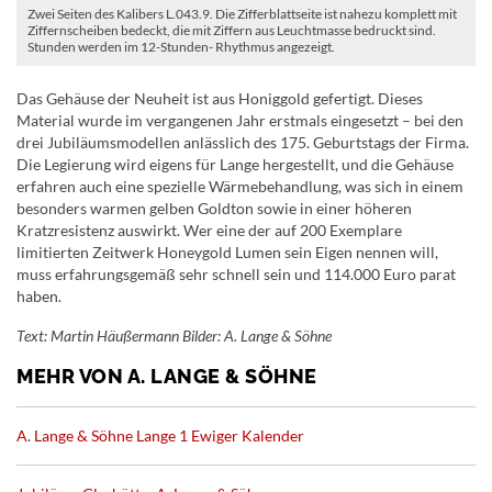
Zwei Seiten des Kalibers L.043.9. Die Zifferblattseite ist nahezu komplett mit
Ziffernscheiben bedeckt, die mit Ziffern aus Leuchtmasse bedruckt sind.
Stunden werden im 12-Stunden- Rhythmus angezeigt.
Das Gehäuse der Neuheit ist aus Honiggold gefertigt. Dieses
Material wurde im vergangenen Jahr erstmals eingesetzt – bei den
drei Jubiläumsmodellen anlässlich des 175. Geburtstags der Firma.
Die Legierung wird eigens für Lange hergestellt, und die Gehäuse
erfahren auch eine spezielle Wärmebehandlung, was sich in einem
besonders warmen gelben Goldton sowie in einer höheren
Kratzresistenz auswirkt. Wer eine der auf 200 Exemplare
limitierten Zeitwerk Honeygold Lumen sein Eigen nennen will,
muss erfahrungsgemäß sehr schnell sein und 114.000 Euro parat
haben.
Text: Martin Häußermann Bilder: A. Lange & Söhne
MEHR VON A. LANGE & SÖHNE
A. Lange & Söhne Lange 1 Ewiger Kalender