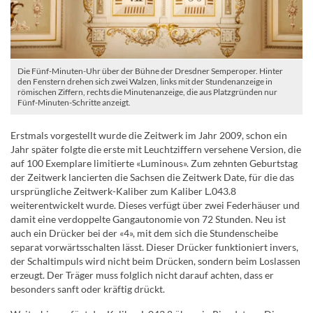
Die Fünf-Minuten-Uhr über der Bühne der Dresdner Semperoper. Hinter
den Fenstern drehen sich zwei Walzen, links mit der Stundenanzeige in
römischen Ziffern, rechts die Minutenanzeige, die aus Platzgründen nur
Fünf-Minuten-Schritte anzeigt.
Erstmals vorgestellt wurde die Zeitwerk im Jahr 2009, schon ein
Jahr später folgte die erste mit Leuchtziffern versehene Version, die
auf 100 Exemplare limitierte «Luminous». Zum zehnten Geburtstag
der Zeitwerk lancierten die Sachsen die Zeitwerk Date, für die das
ursprüngliche Zeitwerk-Kaliber zum Kaliber L.043.8
weiterentwickelt wurde. Dieses verfügt über zwei Federhäuser und
damit eine verdoppelte Gangautonomie von 72 Stunden. Neu ist
auch ein Drücker bei der «4», mit dem sich die Stundenscheibe
separat vorwärtsschalten lässt. Dieser Drücker funktioniert invers,
der Schaltimpuls wird nicht beim Drücken, sondern beim Loslassen
erzeugt. Der Träger muss folglich nicht darauf achten, dass er
besonders sanft oder kräftig drückt.