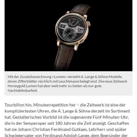
Mit der Zusatzbezeichnung «Lumen» versieht A. Lange & Söhne Modelle,
deren Zifferblätter reichlich mit Leuchtmasse belegt sind. Die neue Zeitwerk
Honeygold Lumen hat aber weit mehr zu bieten als nur gute
Nachtablesbarkeit.
Tourbillon hin, Minutenrepetition her – die Zeitwerk ist eine der
kompliziertesten Uhren, die A. Lange & Söhne derzeit im Sortiment
hat. Gestalterisches Vorbild ist die sogenannte Fünf-Minuten-Uhr,
die in der Semperoper seit 180 Jahren die Zeit anzeigt. Geschaffen
hat sie Johann Christian Ferdinand Gutkaes, Lehrherr und später
Schwiegervater von Ferdinand Adolph Lange, dem Begründer der