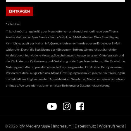
* Pflichtfeld
** Ja, ich möchte regelmäßig den Newsletter von armbanduhren-online.de, zum Thema
Armbanduhren der Euro Finance Media GmbH per E-Mail erhalten. Diese Einwilligung
kann ich jederzeit per Mail an
info@armbanduhren-online.de
oder am Ende jeder E-Mail
widerrufen.Durch die Bestätigung des «Eintragen»-Buttons stimme ich zusätzlich der
Analyse durch individuelle Messung, Speicherung und Auswertung von Öffnungsraten und
der Klickraten zur Optimierung und Gestaltung zukünftiger Newsletter zu. Hierfür wird das
Nutzungsverhalten in pseudonymisierter Form ausgewertet. Ein direkter Bezug zu meiner
Person wird dabei ausgeschlossen. Meine Einwilligungen kann ich jederzeit mit Wirkung für
die Zukunft wie folgt widerrufen: Abmeldelink im Newsletter; Mail an
info@armbanduhren-
online.de
. Weitere Informationen erhalten Sie in unserer
Datenschutzerklärung
.
©
2026
dfv Mediengruppe
|
Impressum
|
Datenschutz
|
Widerrufsrecht
|