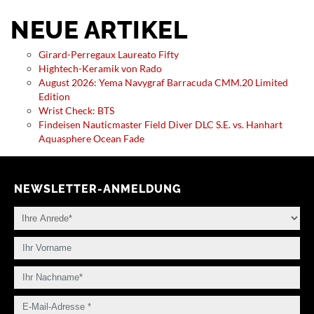
NEUE ARTIKEL
Girard-Perregaux Laureato Fifty
Hightech-Keramik von Rado
August 2026: Yema Navygraf Barracuda CMM.20 Limited
Edition
Wrist Check: BTS
Findeisen Nauticmaster Field Diver DLC S.E. vs. Hanhart
Aquasphere Ocean Fade
NEWSLETTER-ANMELDUNG