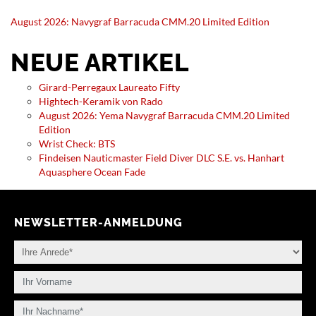
August 2026: Navygraf Barracuda CMM.20 Limited Edition
NEUE ARTIKEL
Girard-Perregaux Laureato Fifty
Hightech-Keramik von Rado
August 2026: Yema Navygraf Barracuda CMM.20 Limited
Edition
Wrist Check: BTS
Findeisen Nauticmaster Field Diver DLC S.E. vs. Hanhart
Aquasphere Ocean Fade
NEWSLETTER-ANMELDUNG