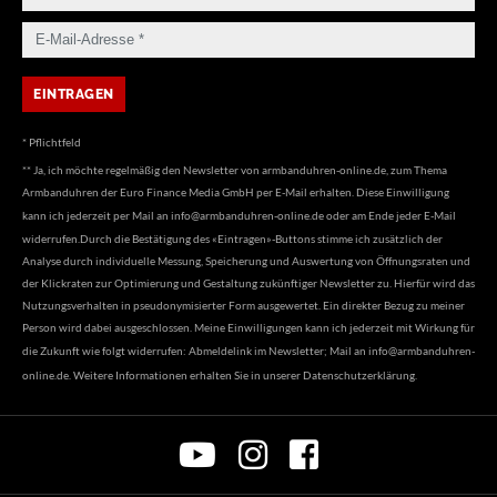
* Pflichtfeld
** Ja, ich möchte regelmäßig den Newsletter von armbanduhren-online.de, zum Thema
Armbanduhren der Euro Finance Media GmbH per E-Mail erhalten. Diese Einwilligung
kann ich jederzeit per Mail an
info@armbanduhren-online.de
oder am Ende jeder E-Mail
widerrufen.Durch die Bestätigung des «Eintragen»-Buttons stimme ich zusätzlich der
Analyse durch individuelle Messung, Speicherung und Auswertung von Öffnungsraten und
der Klickraten zur Optimierung und Gestaltung zukünftiger Newsletter zu. Hierfür wird das
Nutzungsverhalten in pseudonymisierter Form ausgewertet. Ein direkter Bezug zu meiner
Person wird dabei ausgeschlossen. Meine Einwilligungen kann ich jederzeit mit Wirkung für
die Zukunft wie folgt widerrufen: Abmeldelink im Newsletter; Mail an
info@armbanduhren-
online.de
. Weitere Informationen erhalten Sie in unserer
Datenschutzerklärung
.