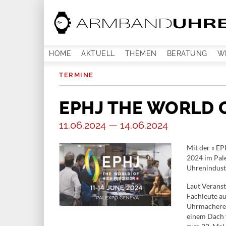
HOME
AKTUELL
THEMEN
BERATUNG
W
TERMINE
EPHJ THE WORLD 
11.06.2024 — 14.06.2024
Mit der « EP
2024 im Pale
Uhrenindustr
Laut Veranst
Fachleute a
Uhrmacherei
einem Dach v