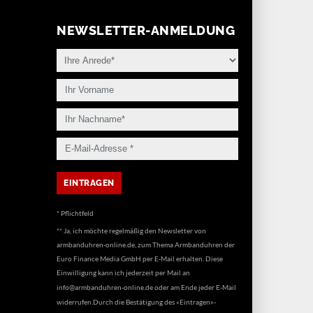
NEWSLETTER-ANMELDUNG
* Pflichtfeld
** Ja, ich möchte regelmäßig den Newsletter von
armbanduhren-online.de, zum Thema Armbanduhren der
Euro Finance Media GmbH per E-Mail erhalten. Diese
Einwilligung kann ich jederzeit per Mail an
info@armbanduhren-online.de
oder am Ende jeder E-Mail
widerrufen.Durch die Bestätigung des «Eintragen»-