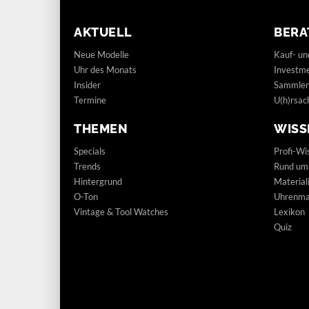
AKTUELL
BERA
Neue Modelle
Kauf- un
Uhr des Monats
Investm
Insider
Sammler
Termine
U(h)rsac
THEMEN
WISS
Specials
Profi-Wi
Trends
Rund um
Hintergrund
Materia
O-Ton
Uhrenmar
Vintage & Tool Watches
Lexikon
Quiz