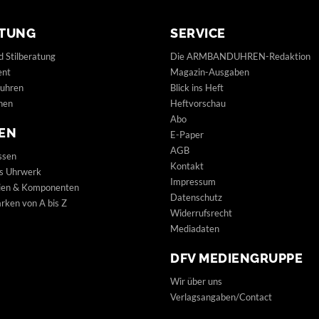
TUNG
SERVICE
d Stilberatung
Die ARMBANDUHREN-Redaktion
ent
Magazin-Ausgaben
uhren
Blick ins Heft
hen
Heftvorschau
Abo
EN
E-Paper
AGB
ssen
Kontakt
s Uhrwerk
Impressum
lien & Komponenten
Datenschutz
ken von A bis Z
Widerrufsrecht
Mediadaten
DFV MEDIENGRUPPE
Wir über uns
Verlagsangaben/Contact