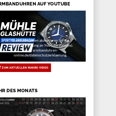
RMBANDUHREN AUF YOUTUBE
Durch Abspielen akzeptieren Sie die
Datenübermittlung an YouTube (Google).
Infos: armbanduhren-
online.de/datenschutzerklaerung.
ZUM AKTUELLEN MAKRO VIDEO
HR DES MONATS