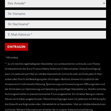
* Pflichtfeld
** Ja, ich möchte regelmäßig den Newsletter von armbanduhren-online.de, zum Thema
Armbanduhren der Euro Finance Media GmbH per E-Mail erhalten. Diese Einwilligung
kann ich jederzeit per Mail an
info@armbanduhren-online.de
oder am Ende jeder E-Mail
widerrufen.Durch die Bestätigung des «Eintragen»-Buttons stimme ich zusätzlich der
Analyse durch individuelle Messung, Speicherung und Auswertung von Öffnungsraten und
der Klickraten zur Optimierung und Gestaltung zukünftiger Newsletter zu. Hierfür wird das
Nutzungsverhalten in pseudonymisierter Form ausgewertet. Ein direkter Bezug zu meiner
Person wird dabei ausgeschlossen. Meine Einwilligungen kann ich jederzeit mit Wirkung für
die Zukunft wie folgt widerrufen: Abmeldelink im Newsletter; Mail an
info@armbanduhren-
online.de
. Weitere Informationen erhalten Sie in unserer
Datenschutzerklärung
.