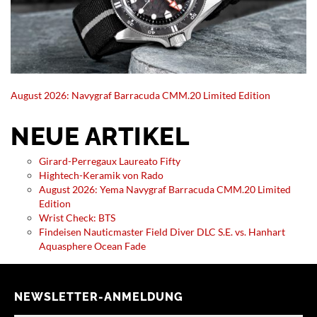
August 2026: Navygraf Barracuda CMM.20 Limited Edition
NEUE ARTIKEL
Girard-Perregaux Laureato Fifty
Hightech-Keramik von Rado
August 2026: Yema Navygraf Barracuda CMM.20 Limited
Edition
Wrist Check: BTS
Findeisen Nauticmaster Field Diver DLC S.E. vs. Hanhart
Aquasphere Ocean Fade
NEWSLETTER-ANMELDUNG