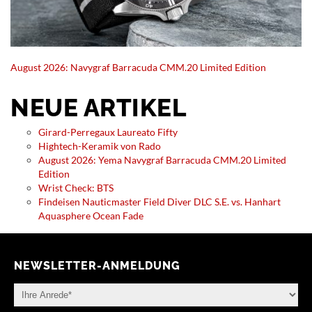
August 2026: Navygraf Barracuda CMM.20 Limited Edition
NEUE ARTIKEL
Girard-Perregaux Laureato Fifty
Hightech-Keramik von Rado
August 2026: Yema Navygraf Barracuda CMM.20 Limited
Edition
Wrist Check: BTS
Findeisen Nauticmaster Field Diver DLC S.E. vs. Hanhart
Aquasphere Ocean Fade
NEWSLETTER-ANMELDUNG