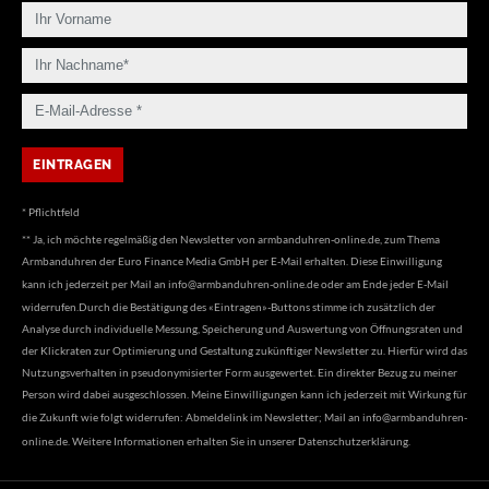
* Pflichtfeld
** Ja, ich möchte regelmäßig den Newsletter von armbanduhren-online.de, zum Thema
Armbanduhren der Euro Finance Media GmbH per E-Mail erhalten. Diese Einwilligung
kann ich jederzeit per Mail an
info@armbanduhren-online.de
oder am Ende jeder E-Mail
widerrufen.Durch die Bestätigung des «Eintragen»-Buttons stimme ich zusätzlich der
Analyse durch individuelle Messung, Speicherung und Auswertung von Öffnungsraten und
der Klickraten zur Optimierung und Gestaltung zukünftiger Newsletter zu. Hierfür wird das
Nutzungsverhalten in pseudonymisierter Form ausgewertet. Ein direkter Bezug zu meiner
Person wird dabei ausgeschlossen. Meine Einwilligungen kann ich jederzeit mit Wirkung für
die Zukunft wie folgt widerrufen: Abmeldelink im Newsletter; Mail an
info@armbanduhren-
online.de
. Weitere Informationen erhalten Sie in unserer
Datenschutzerklärung
.