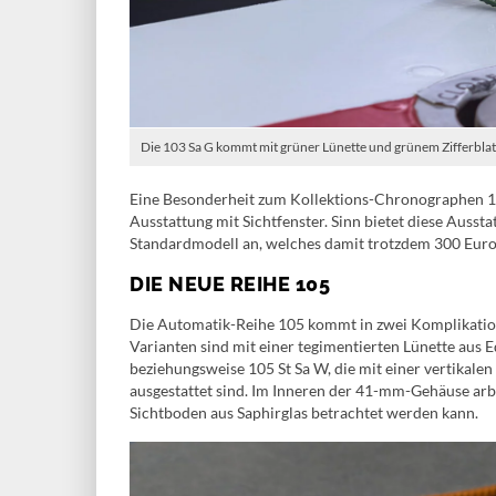
Die 103 Sa G kommt mit grüner Lünette und grünem Zifferblat
Eine Besonderheit zum Kollektions-Chronographen 103
Ausstattung mit Sichtfenster. Sinn bietet diese Ausst
Standardmodell an, welches damit trotzdem 300 Euro g
DIE NEUE REIHE 105
Die Automatik-Reihe 105 kommt in zwei Komplikation
Varianten sind mit einer tegimentierten Lünette aus 
beziehungsweise 105 St Sa W, die mit einer vertikale
ausgestattet sind. Im Inneren der 41-mm-Gehäuse arbe
Sichtboden aus Saphirglas betrachtet werden kann.