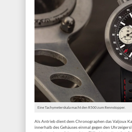
Eine Tachymeterskala macht den R500 zum Rennstopper.
Als Antrieb dient dem Chronographen das Valjoux Kal
innerhalb des Gehäuses einmal gegen den Uhrzeigersi