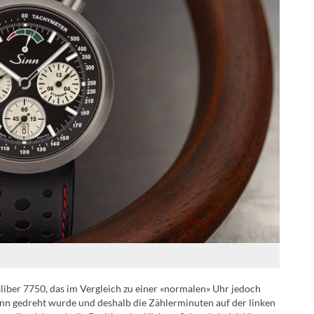
iber 7750, das im Vergleich zu einer «normalen» Uhr jedoch
nn gedreht wurde und deshalb die Zählerminuten auf der linken