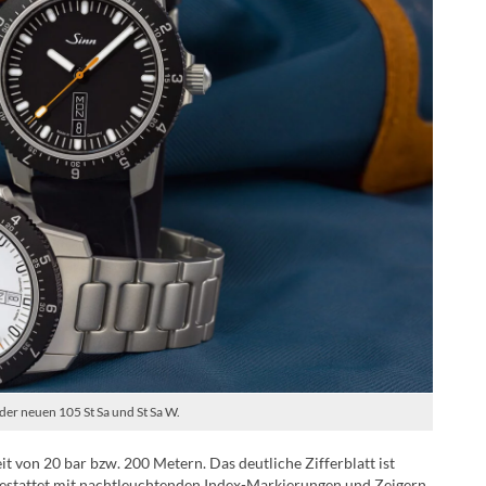
er neuen 105 St Sa und St Sa W.
t von 20 bar bzw. 200 Metern. Das deutliche Zifferblatt ist
gestattet mit nachtleuchtenden Index-Markierungen und Zeigern.