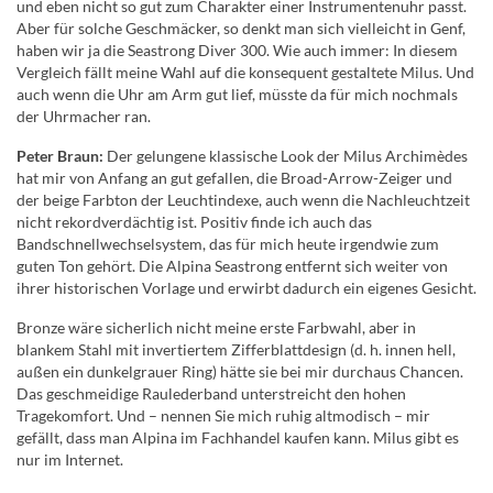
und eben nicht so gut zum Charakter einer Instrumentenuhr passt.
Aber für solche Geschmäcker, so denkt man sich vielleicht in Genf,
haben wir ja die Seastrong Diver 300. Wie auch immer: In diesem
Vergleich fällt meine Wahl auf die konsequent gestaltete Milus. Und
auch wenn die Uhr am Arm gut lief, müsste da für mich nochmals
der Uhrmacher ran.
Peter Braun:
Der gelungene klassische Look der Milus Archimèdes
hat mir von Anfang an gut gefallen, die Broad-Arrow-Zeiger und
der beige Farbton der Leuchtindexe, auch wenn die Nachleuchtzeit
nicht rekordverdächtig ist. Positiv finde ich auch das
Bandschnellwechselsystem, das für mich heute irgendwie zum
guten Ton gehört. Die Alpina Seastrong entfernt sich weiter von
ihrer historischen Vorlage und erwirbt dadurch ein eigenes Gesicht.
Bronze wäre sicherlich nicht meine erste Farbwahl, aber in
blankem Stahl mit invertiertem Zifferblattdesign (d. h. innen hell,
außen ein dunkelgrauer Ring) hätte sie bei mir durchaus Chancen.
Das geschmeidige Raulederband unterstreicht den hohen
Tragekomfort. Und – nennen Sie mich ruhig altmodisch – mir
gefällt, dass man Alpina im Fachhandel kaufen kann. Milus gibt es
nur im Internet.