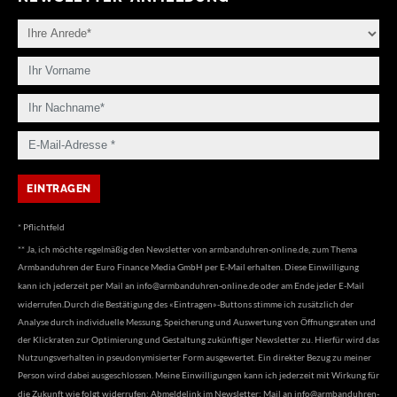
* Pflichtfeld
** Ja, ich möchte regelmäßig den Newsletter von armbanduhren-online.de, zum Thema
Armbanduhren der Euro Finance Media GmbH per E-Mail erhalten. Diese Einwilligung
kann ich jederzeit per Mail an
info@armbanduhren-online.de
oder am Ende jeder E-Mail
widerrufen.Durch die Bestätigung des «Eintragen»-Buttons stimme ich zusätzlich der
Analyse durch individuelle Messung, Speicherung und Auswertung von Öffnungsraten und
der Klickraten zur Optimierung und Gestaltung zukünftiger Newsletter zu. Hierfür wird das
Nutzungsverhalten in pseudonymisierter Form ausgewertet. Ein direkter Bezug zu meiner
Person wird dabei ausgeschlossen. Meine Einwilligungen kann ich jederzeit mit Wirkung für
die Zukunft wie folgt widerrufen: Abmeldelink im Newsletter; Mail an
info@armbanduhren-