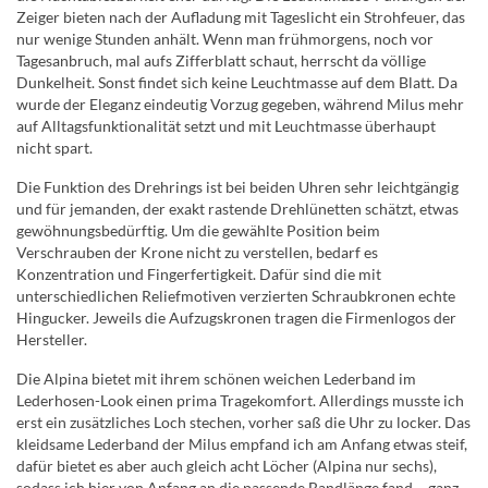
Zeiger bieten nach der Aufladung mit Tageslicht ein Strohfeuer, das
nur wenige Stunden anhält. Wenn man frühmorgens, noch vor
Tagesanbruch, mal aufs Zifferblatt schaut, herrscht da völlige
Dunkelheit. Sonst findet sich keine Leuchtmasse auf dem Blatt. Da
wurde der Eleganz eindeutig Vorzug gegeben, während Milus mehr
auf Alltagsfunktionalität setzt und mit Leuchtmasse überhaupt
nicht spart.
Die Funktion des Drehrings ist bei beiden Uhren sehr leichtgängig
und für jemanden, der exakt rastende Drehlünetten schätzt, etwas
gewöhnungsbedürftig. Um die gewählte Position beim
Verschrauben der Krone nicht zu verstellen, bedarf es
Konzentration und Fingerfertigkeit. Dafür sind die mit
unterschiedlichen Reliefmotiven verzierten Schraubkronen echte
Hingucker. Jeweils die Aufzugskronen tragen die Firmenlogos der
Hersteller.
Die Alpina bietet mit ihrem schönen weichen Lederband im
Lederhosen-Look einen prima Tragekomfort. Allerdings musste ich
erst ein zusätzliches Loch stechen, vorher saß die Uhr zu locker. Das
kleidsame Lederband der Milus empfand ich am Anfang etwas steif,
dafür bietet es aber auch gleich acht Löcher (Alpina nur sechs),
sodass ich hier von Anfang an die passende Bandlänge fand – ganz