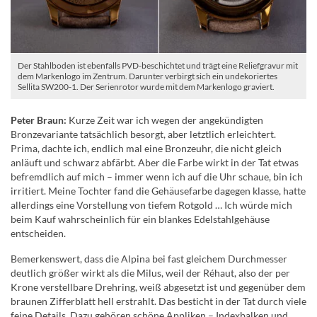
Der Stahlboden ist ebenfalls PVD-beschichtet und trägt eine Reliefgravur mit
dem Markenlogo im Zentrum. Darunter verbirgt sich ein undekoriertes
Sellita SW200-1. Der Serienrotor wurde mit dem Markenlogo graviert.
Peter Braun:
Kurze Zeit war ich wegen der angekündigten
Bronzevariante tatsächlich besorgt, aber letztlich erleichtert.
Prima, dachte ich, endlich mal eine Bronzeuhr, die nicht gleich
anläuft und schwarz abfärbt. Aber die Farbe wirkt in der Tat etwas
befremdlich auf mich – immer wenn ich auf die Uhr schaue, bin ich
irritiert. Meine Tochter fand die Gehäusefarbe dagegen klasse, hatte
allerdings eine Vorstellung von tiefem Rotgold … Ich würde mich
beim Kauf wahrscheinlich für ein blankes Edelstahlgehäuse
entscheiden.
Bemerkenswert, dass die Alpina bei fast gleichem Durchmesser
deutlich größer wirkt als die Milus, weil der Réhaut, also der per
Krone verstellbare Drehring, weiß abgesetzt ist und gegenüber dem
braunen Zifferblatt hell erstrahlt. Das besticht in der Tat durch viele
feine Details. Dazu gehören schöne Appliken – Indexbalken und