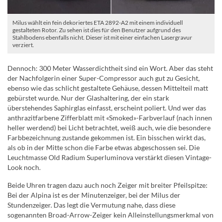
Milus wählt ein fein dekoriertes ETA 2892-A2 mit einem individuell
gestalteten Rotor. Zu sehen ist dies für den Benutzer aufgrund des
Stahlbodens ebenfalls nicht. Dieser ist mit einer einfachen Lasergravur
verziert.
Dennoch: 300 Meter Wasserdichtheit sind ein Wort. Aber das steht
der Nachfolgerin einer Super-Compressor auch gut zu Gesicht,
ebenso wie das schlicht gestaltete Gehäuse, dessen Mittelteil matt
gebürstet wurde. Nur der Glashaltering, der ein stark
überstehendes Saphirglas einfasst, erscheint poliert. Und wer das
anthrazitfarbene Zifferblatt mit «Smoked»-Farbverlauf (nach innen
heller werdend) bei Licht betrachtet, weiß auch, wie die besondere
Farbbezeichnung zustande gekommen ist. Ein bisschen wirkt das,
als ob in der Mitte schon die Farbe etwas abgeschossen sei. Die
Leuchtmasse Old Radium Superluminova verstärkt diesen Vintage-
Look noch.
Beide Uhren tragen dazu auch noch Zeiger mit breiter Pfeilspitze:
Bei der Alpina ist es der Minutenzeiger, bei der Milus der
Stundenzeiger. Das legt die Vermutung nahe, dass diese
sogenannten Broad-Arrow-Zeiger kein Alleinstellungsmerkmal von