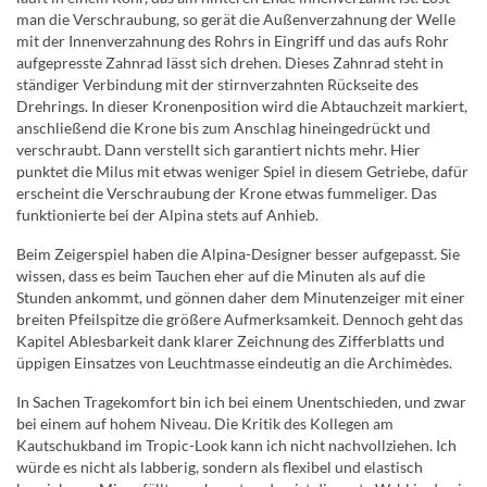
man die Verschraubung, so gerät die Außenverzahnung der Welle
mit der Innenverzahnung des Rohrs in Eingriff und das aufs Rohr
aufgepresste Zahnrad lässt sich drehen. Dieses Zahnrad steht in
ständiger Verbindung mit der stirnverzahnten Rückseite des
Drehrings. In dieser Kronenposition wird die Abtauchzeit markiert,
anschließend die Krone bis zum Anschlag hineingedrückt und
verschraubt. Dann verstellt sich garantiert nichts mehr. Hier
punktet die Milus mit etwas weniger Spiel in diesem Getriebe, dafür
erscheint die Verschraubung der Krone etwas fummeliger. Das
funktionierte bei der Alpina stets auf Anhieb.
Beim Zeigerspiel haben die Alpina-Designer besser aufgepasst. Sie
wissen, dass es beim Tauchen eher auf die Minuten als auf die
Stunden ankommt, und gönnen daher dem Minutenzeiger mit einer
breiten Pfeilspitze die größere Aufmerksamkeit. Dennoch geht das
Kapitel Ablesbarkeit dank klarer Zeichnung des Zifferblatts und
üppigen Einsatzes von Leuchtmasse eindeutig an die Archimèdes.
In Sachen Tragekomfort bin ich bei einem Unentschieden, und zwar
bei einem auf hohem Niveau. Die Kritik des Kollegen am
Kautschukband im Tropic-Look kann ich nicht nachvollziehen. Ich
würde es nicht als labberig, sondern als flexibel und elastisch