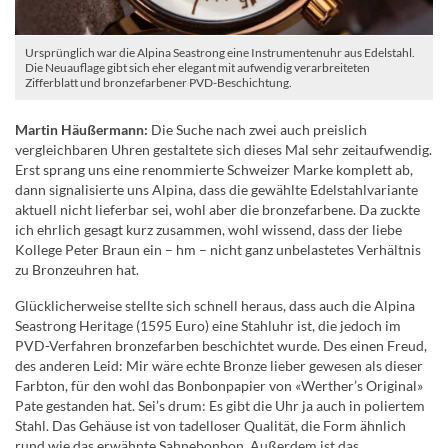
Ursprünglich war die Alpina Seastrong eine Instrumentenuhr aus Edelstahl.
Die Neuauflage gibt sich eher elegant mit aufwendig verarbreiteten
Zifferblatt und bronzefarbener PVD-Beschichtung.
Martin Häußermann:
Die Suche nach zwei auch preislich
vergleichbaren Uhren gestaltete sich dieses Mal sehr zeitaufwendig.
Erst sprang uns eine renommierte Schweizer Marke komplett ab,
dann signalisierte uns Alpina, dass die gewählte Edelstahlvariante
aktuell nicht lieferbar sei, wohl aber die bronzefarbene. Da zuckte
ich ehrlich gesagt kurz zusammen, wohl wissend, dass der liebe
Kollege Peter Braun ein – hm – nicht ganz unbelastetes Verhältnis
zu Bronzeuhren hat.
Glücklicherweise stellte sich schnell heraus, dass auch die Alpina
Seastrong Heritage (1595 Euro) eine Stahluhr ist, die jedoch im
PVD-Verfahren bronzefarben beschichtet wurde. Des einen Freud,
des anderen Leid: Mir wäre echte Bronze lieber gewesen als dieser
Farbton, für den wohl das Bonbonpapier von «Werther’s Original»
Pate gestanden hat. Sei’s drum: Es gibt die Uhr ja auch in poliertem
Stahl. Das Gehäuse ist von tadelloser Qualität, die Form ähnlich
rund wie das erwähnte Sahnebonbon. Außerdem ist das