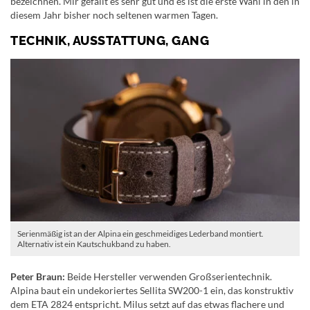
bezeichnen. Mir gefällt es sehr gut und es ist die erste Wahl in den in
diesem Jahr bisher noch seltenen warmen Tagen.
TECHNIK, AUSSTATTUNG, GANG
Serienmäßig ist an der Alpina ein geschmeidiges Lederband montiert.
Alternativ ist ein Kautschukband zu haben.
Peter Braun:
Beide Hersteller verwenden Großserientechnik.
Alpina baut ein undekoriertes Sellita SW200-1 ein, das konstruktiv
dem ETA 2824 entspricht. Milus setzt auf das etwas flachere und