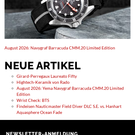
August 2026: Navygraf Barracuda CMM.20 Limited Edition
NEUE ARTIKEL
Girard-Perregaux Laureato Fifty
Hightech-Keramik von Rado
August 2026: Yema Navygraf Barracuda CMM.20 Limited
Edition
Wrist Check: BTS
Findeisen Nauticmaster Field Diver DLC S.E. vs. Hanhart
Aquasphere Ocean Fade
NEWSLETTER-ANMELDUNG