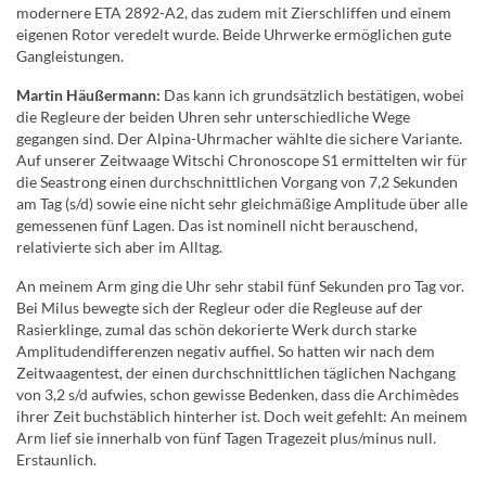
modernere ETA 2892-A2, das zudem mit Zierschliffen und einem
eigenen Rotor veredelt wurde. Beide Uhrwerke ermöglichen gute
Gangleistungen.
Martin Häußermann:
Das kann ich grundsätzlich bestätigen, wobei
die Regleure der beiden Uhren sehr unterschiedliche Wege
gegangen sind. Der Alpina-Uhrmacher wählte die sichere Variante.
Auf unserer Zeitwaage Witschi Chronoscope S1 ermittelten wir für
die Seastrong einen durchschnittlichen Vorgang von 7,2 Sekunden
am Tag (s/d) sowie eine nicht sehr gleichmäßige Amplitude über alle
gemessenen fünf Lagen. Das ist nominell nicht berauschend,
relativierte sich aber im Alltag.
An meinem Arm ging die Uhr sehr stabil fünf Sekunden pro Tag vor.
Bei Milus bewegte sich der Regleur oder die Regleuse auf der
Rasierklinge, zumal das schön dekorierte Werk durch starke
Amplitudendifferenzen negativ auffiel. So hatten wir nach dem
Zeitwaagentest, der einen durchschnittlichen täglichen Nachgang
von 3,2 s/d aufwies, schon gewisse Bedenken, dass die Archimèdes
ihrer Zeit buchstäblich hinterher ist. Doch weit gefehlt: An meinem
Arm lief sie innerhalb von fünf Tagen Tragezeit plus/minus null.
Erstaunlich.