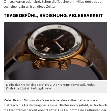
Omega waren oder sind. Schon die Taucheruhr Milus 666 aus den
sechziger Jahren trug diese Zeiger.
TRAGEGEFÜHL, BEDIENUNG, ABLESBARKEIT
Die beiden Kronen sind gleich groß. Die Krone für die Verstellung des
Drehrings trägt ein Hufnagelmuster.
Peter Braun:
Wo wir doch gerade bei den Zifferblättern waren:
Hatte ich die Gestaltung des Alpina-Blattes noch gelobt, so finde ich
die Nachtablesbarkeit eher dürftig. Die Leuchtmasse-Füllungen der