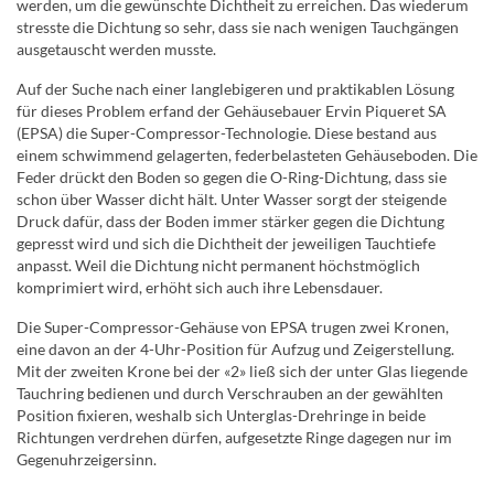
werden, um die gewünschte Dichtheit zu erreichen. Das wiederum
stresste die Dichtung so sehr, dass sie nach wenigen Tauchgängen
ausgetauscht werden musste.
Auf der Suche nach einer langlebigeren und praktikablen Lösung
für dieses Problem erfand der Gehäusebauer Ervin Piqueret SA
(EPSA) die Super-Compressor-Technologie. Diese bestand aus
einem schwimmend gelagerten, federbelasteten Gehäuseboden. Die
Feder drückt den Boden so gegen die O-Ring-Dichtung, dass sie
schon über Wasser dicht hält. Unter Wasser sorgt der steigende
Druck dafür, dass der Boden immer stärker gegen die Dichtung
gepresst wird und sich die Dichtheit der jeweiligen Tauchtiefe
anpasst. Weil die Dichtung nicht permanent höchstmöglich
komprimiert wird, erhöht sich auch ihre Lebensdauer.
Die Super-Compressor-Gehäuse von EPSA trugen zwei Kronen,
eine davon an der 4-Uhr-Position für Aufzug und Zeigerstellung.
Mit der zweiten Krone bei der «2» ließ sich der unter Glas liegende
Tauchring bedienen und durch Verschrauben an der gewählten
Position fixieren, weshalb sich Unterglas-Drehringe in beide
Richtungen verdrehen dürfen, aufgesetzte Ringe dagegen nur im
Gegenuhrzeigersinn.