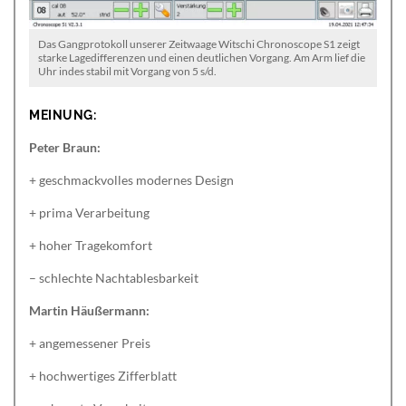
Das Gangprotokoll unserer Zeitwaage Witschi Chronoscope S1 zeigt
starke Lagedifferenzen und einen deutlichen Vorgang. Am Arm lief die
Uhr indes stabil mit Vorgang von 5 s/d.
MEINUNG:
Peter Braun:
+ geschmackvolles modernes Design
+ prima Verarbeitung
+ hoher Tragekomfort
– schlechte Nachtablesbarkeit
Martin Häußermann:
+ angemessener Preis
+ hochwertiges Zifferblatt