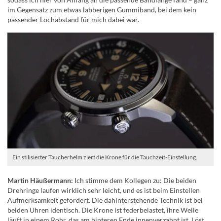
im Gegensatz zum etwas labberigen Gummiband, bei dem kein
passender Lochabstand für mich dabei war.
Ein stilisierter Taucherhelm ziert die Krone für die Tauchzeit-Einstellung.
Martin Häußermann:
Ich stimme dem Kollegen zu: Die beiden
Drehringe laufen wirklich sehr leicht, und es ist beim Einstellen
Aufmerksamkeit gefordert. Die dahinterstehende Technik ist bei
beiden Uhren identisch. Die Krone ist federbelastet, ihre Welle
läuft in einem Rohr, das am hinteren Ende innenverzahnt ist. Löst