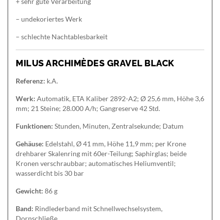
+ sehr gute Verarbeitung
– undekoriertes Werk
– schlechte Nachtablesbarkeit
MILUS ARCHIMÈDES GRAVEL BLACK
Referenz:
k.A.
Werk:
Automatik, ETA Kaliber 2892-A2; Ø 25,6 mm, Höhe 3,6
mm; 21 Steine; 28.000 A/h; Gangreserve 42 Std.
Funktionen:
Stunden, Minuten, Zentralsekunde; Datum
Gehäuse:
Edelstahl, Ø 41 mm, Höhe 11,9 mm; per Krone
drehbarer Skalenring mit 60er-Teilung; Saphirglas; beide
Kronen verschraubbar; automatisches Heliumventil;
wasserdicht bis 30 bar
Gewicht:
86 g
Band:
Rindlederband mit Schnellwechselsystem,
Dornschließe