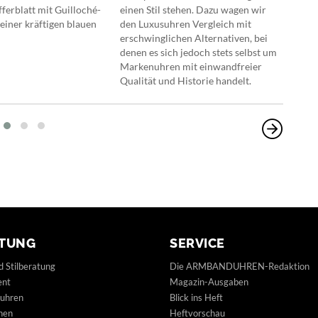
ferblatt mit Guilloché-
einen Stil stehen. Dazu wagen wir
Retr
einer kräftigen blauen
den Luxusuhren Vergleich mit
jüng
erschwinglichen Alternativen, bei
denen es sich jedoch stets selbst um
Markenuhren mit einwandfreier
Qualität und Historie handelt.
TUNG
SERVICE
d Stilberatung
Die ARMBANDUHREN-Redaktion
ent
Magazin-Ausgaben
uhren
Blick ins Heft
hen
Heftvorschau