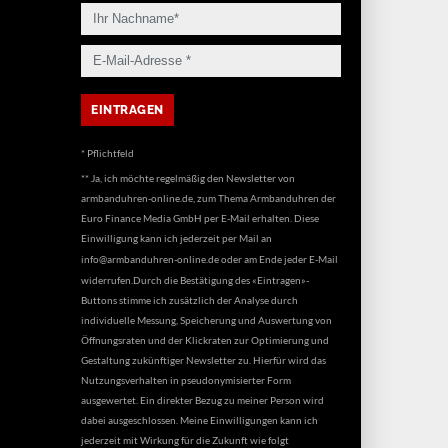
* Pflichtfeld
** Ja, ich möchte regelmäßig den Newsletter von
armbanduhren-online.de, zum Thema Armbanduhren der
Euro Finance Media GmbH per E-Mail erhalten. Diese
Einwilligung kann ich jederzeit per Mail an
info@armbanduhren-online.de
oder am Ende jeder E-Mail
widerrufen.Durch die Bestätigung des «Eintragen»-
Buttons stimme ich zusätzlich der Analyse durch
individuelle Messung, Speicherung und Auswertung von
Öffnungsraten und der Klickraten zur Optimierung und
Gestaltung zukünftiger Newsletter zu. Hierfür wird das
Nutzungsverhalten in pseudonymisierter Form
ausgewertet. Ein direkter Bezug zu meiner Person wird
dabei ausgeschlossen. Meine Einwilligungen kann ich
jederzeit mit Wirkung für die Zukunft wie folgt