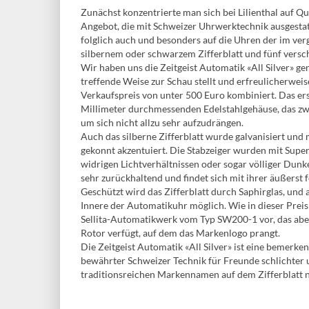
Zunächst konzentrierte man sich bei Lilienthal auf 
Angebot, die mit Schweizer Uhrwerktechnik ausgestat
folglich auch und besonders auf die Uhren der im verg
silbernem oder schwarzem Zifferblatt und fünf versc
Wir haben uns die Zeitgeist Automatik «All Silver» g
treffende Weise zur Schau stellt und erfreulicherweis
Verkaufspreis von unter 500 Euro kombiniert. Das e
Millimeter durchmessenden Edelstahlgehäuse, das zwar
um sich nicht allzu sehr aufzudrängen.
Auch das silberne Zifferblatt wurde galvanisiert und m
gekonnt akzentuiert. Die Stabzeiger wurden mit Super
widrigen Lichtverhältnissen oder sogar völliger Dunke
sehr zurückhaltend und findet sich mit ihrer äußerst
Geschützt wird das Zifferblatt durch Saphirglas, und 
Innere der Automatikuhr möglich. Wie in dieser Preis
Sellita-Automatikwerk vom Typ SW200-1 vor, das abe
Rotor verfügt, auf dem das Markenlogo prangt.
Die Zeitgeist Automatik «All Silver» ist eine bemerk
bewährter Schweizer Technik für Freunde schlichter 
traditionsreichen Markennamen auf dem Zifferblatt ni