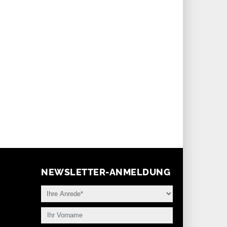
o-Design, Modernität und das
Uhrenserien, von denen nur noch
ste Projekt des Gestalters.
wenige Exemplare erhältlich sind.
Ganz im Geist der Philosophie
«Kunst am Handgelenk» brechen
diese Uhren mit Konventionen – mal
subtil, mal kompromisslos.
NEWSLETTER-ANMELDUNG