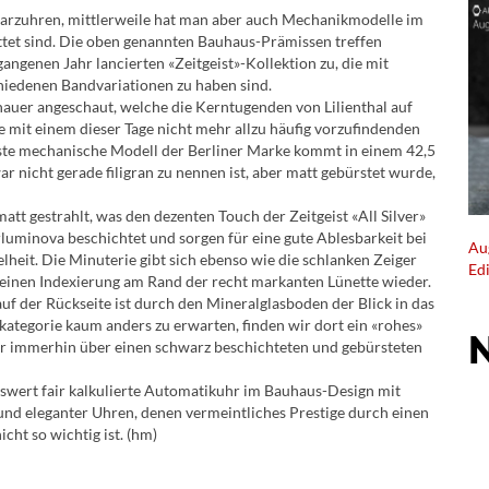
Quarzuhren, mittlerweile hat man aber auch Mechanikmodelle im
tet sind. Die oben genannten Bauhaus-Prämissen treffen
angenen Jahr lancierten «Zeitgeist»-Kollektion zu, die mit
hiedenen Bandvariationen zu haben sind.
enauer angeschaut, welche die Kerntugenden von Lilienthal auf
e mit einem dieser Tage nicht mehr allzu häufig vorzufindenden
rste mechanische Modell der Berliner Marke kommt in einem 42,5
 nicht gerade filigran zu nennen ist, aber matt gebürstet wurde,
att gestrahlt, was den dezenten Touch der Zeitgeist «All Silver»
luminova beschichtet und sorgen für eine gute Ablesbarkeit bei
Au
lheit. Die Minuterie gibt sich ebenso wie die schlanken Zeiger
Ed
 feinen Indexierung am Rand der recht markanten Lünette wieder.
auf der Rückseite ist durch den Mineralglasboden der Blick in das
kategorie kaum anders zu erwarten, finden wir dort ein «rohes»
r immerhin über einen schwarz beschichteten und gebürsteten
enswert fair kalkulierte Automatikuhr im Bauhaus-Design mit
und eleganter Uhren, denen vermeintliches Prestige durch einen
cht so wichtig ist. (hm)