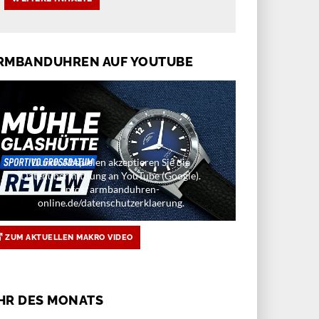
RMBANDUHREN AUF YOUTUBE
Durch Abspielen akzeptieren Sie die
Datenübermittlung an YouTube (Google).
Infos: armbanduhren-
online.de/datenschutzerklaerung.
ZUM AKTUELLEN MAKRO VIDEO
HR DES MONATS