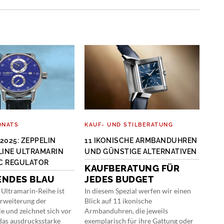
ONATS
KAUF- UND STILBERATUNG
O-T
2025: ZEPPELIN
11 IKONISCHE ARMBANDUHREN
INT
LINE ULTRAMARIN
UND GÜNSTIGE ALTERNATIVEN
DES
C REGULATOR
KAUFBERATUNG FÜR
DE
ENDES BLAU
JEDES BUDGET
KL
 Ultramarin-Reihe ist
In diesem Spezial werfen wir einen
Ein 
Erweiterung der
Blick auf 11 ikonische
of P
e und zeichnet sich vor
Armbanduhren, die jeweils
Inte
das ausdrucksstarke
exemplarisch für ihre Gattung oder
typi