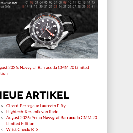
gust 2026: Navygraf Barracuda CMM.20 Limited
ition
NEUE ARTIKEL
Girard-Perregaux Laureato Fifty
Hightech-Keramik von Rado
August 2026: Yema Navygraf Barracuda CMM.20
Limited Edition
Wrist Check: BTS