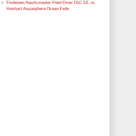
Findeisen Nauticmaster Field Diver DLC S.E. vs.
Hanhart Aquasphere Ocean Fade
ON
UHR DER WOCHE
ERVIEW MIT BREITLING-
ALEXANDER SHOROKHOFF 7
IGNER PABLO WIDMER
FROM HEAVEN
SIGN OHNE
HIMMLISCHE
ISCHEES
KREATIONEN
Treffen mit Pablo Widmer, Head
Im Rahmen der Aktion «7 from
roduct Design bei Breitling: Im
Heaven» präsentierte Alexander
rview mit ihm geht es um einen
Shorokhoff über sieben Wochen
schen Stil von Breitling, um
hinweg sieben streng limitierte