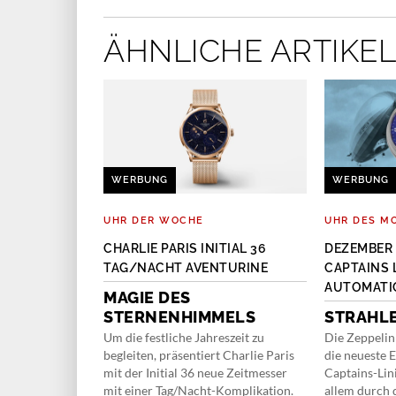
ÄHNLICHE ARTIKEL
WERBUNG
WERBUNG
UHR DER WOCHE
UHR DES M
STANT
CHARLIE PARIS INITIAL 36
DEZEMBER 
MER FC-719
TAG/NACHT AVENTURINE
CAPTAINS 
AUTOMATI
MAGIE DES
KALIBER
STERNENHIMMELS
STRAHL
Um die festliche Jahreszeit zu
Die Zeppelin
begleiten, präsentiert Charlie Paris
die neueste 
kaliber FC-719
mit der Initial 36 neue Zeitmesser
Captains-Lini
igenentwicklung
mit einer Tag/Nacht-Komplikation.
allem durch 
ke, die 1988