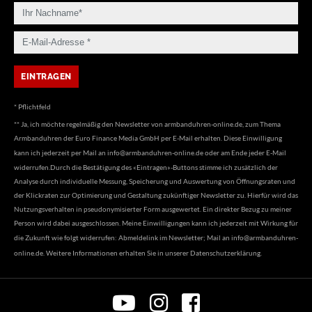
* Pflichtfeld
** Ja, ich möchte regelmäßig den Newsletter von armbanduhren-online.de, zum Thema
Armbanduhren der Euro Finance Media GmbH per E-Mail erhalten. Diese Einwilligung
kann ich jederzeit per Mail an
info@armbanduhren-online.de
oder am Ende jeder E-Mail
widerrufen.Durch die Bestätigung des «Eintragen»-Buttons stimme ich zusätzlich der
Analyse durch individuelle Messung, Speicherung und Auswertung von Öffnungsraten und
der Klickraten zur Optimierung und Gestaltung zukünftiger Newsletter zu. Hierfür wird das
Nutzungsverhalten in pseudonymisierter Form ausgewertet. Ein direkter Bezug zu meiner
Person wird dabei ausgeschlossen. Meine Einwilligungen kann ich jederzeit mit Wirkung für
die Zukunft wie folgt widerrufen: Abmeldelink im Newsletter; Mail an
info@armbanduhren-
online.de
. Weitere Informationen erhalten Sie in unserer
Datenschutzerklärung
.