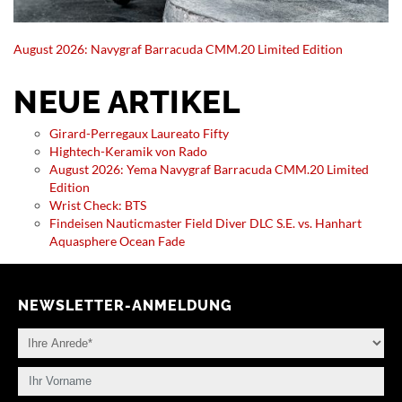
August 2026: Navygraf Barracuda CMM.20 Limited Edition
NEUE ARTIKEL
Girard-Perregaux Laureato Fifty
Hightech-Keramik von Rado
August 2026: Yema Navygraf Barracuda CMM.20 Limited
Edition
Wrist Check: BTS
Findeisen Nauticmaster Field Diver DLC S.E. vs. Hanhart
Aquasphere Ocean Fade
NEWSLETTER-ANMELDUNG