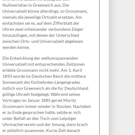
Nullmeridian in Greenwich aus. Die
Universalzeit könne allerdings, so Grossmann,
niemals die jeweilige Ortszeit ersetzen. Am
einfachsten sei es, auf dem Zifferblatt der
Uhren zwei miteinander verbundene Zeiger
hinzuzufügen, mit denen der Unterschied
zwischen Orts- und Universalzeit abgelesen
werden könne.
Die Entwicklung der weltumspannenden
Universalzeit mit entsprechenden Zeitzonen
erlebte Grossmann nicht mehr. Am 1. April
1893 wurde im Deutschen Reich die mittlere
Sonnenzeit des fünfzehnten Längengrades
östlich von Greenwich als die für Deutschland
gültige Uhrzeit festgelegt. Während seines
Vortrages im Januar 1885 geriet Moritz
Grossmann immer wieder in Stocken. Nachdem
er zu Ende gesprochen hatte, setzte er sich
unter Beifall an den Tisch vom Leipziger
Uhrmacherverein und der Innung, dann brach
er plötzlich zusammen. Kurze Zeit danach