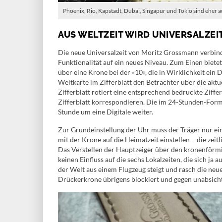
Phoenix, Rio, Kapstadt, Dubai, Singapur und Tokio sind eher a
AUS WELTZEIT WIRD UNIVERSALZEI
Die neue Universalzeit von Moritz Grossmann verbind
Funktionalität auf ein neues Niveau. Zum Einen bietet
über eine Krone bei der «10», die in Wirklichkeit ei
Weltkarte im Zifferblatt den Betrachter über die akt
Zifferblatt rotiert eine entsprechend bedruckte Ziff
Zifferblatt korrespondieren. Die im 24-Stunden-Form
Stunde um eine Digitale weiter.
Zur Grundeinstellung der Uhr muss der Träger nur ei
mit der Krone auf die Heimatzeit einstellen – die zei
Das Verstellen der Hauptzeiger über den kronenförmi
keinen Einfluss auf die sechs Lokalzeiten, die sich ja
der Welt aus einem Flugzeug steigt und rasch die neue O
Drückerkrone übrigens blockiert und gegen unabsichtl