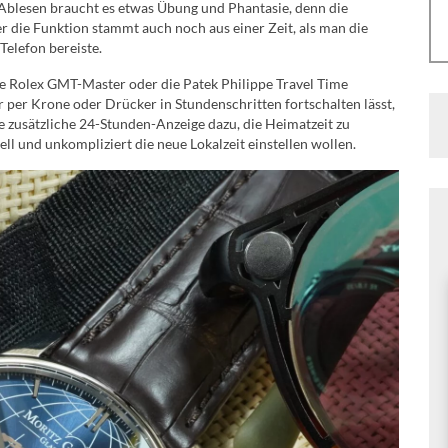
Ablesen braucht es etwas Übung und Phantasie, denn die
ber die Funktion stammt auch noch aus einer Zeit, als man die
Telefon bereiste.
e Rolex GMT-Master oder die Patek Philippe Travel Time
r per Krone oder Drücker in Stundenschritten fortschalten lässt,
ne zusätzliche 24-Stunden-Anzeige dazu, die Heimatzeit zu
ell und unkompliziert die neue Lokalzeit einstellen wollen.