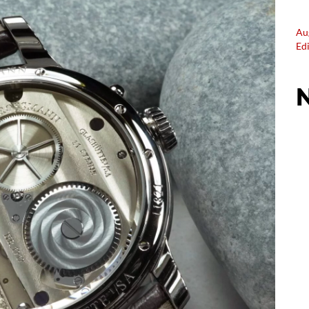
Au
Ed