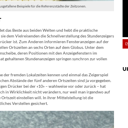
usgefallene Beispiele für die Referenzstädte der Zeitzonen.
T
et das Beste aus beiden Welten und hebt die praktische
 sie dem Vielreisenden die Schnellverstellung des Stundenzeigers
n Drücker ist. Zum Anderen informieren Fensteranzeigen auf der
uellen Ortszeiten an sechs Orten auf dem Globus. Unter dem
ernscheibe, deren Positionen mit den Anzeigefenstern im
at gehaltenen Stundenanzeigen springen synchron zur vollen
U
ne der fremden Lokalzeiten kennen und einmal das Zeigerspiel
tlichen Abstände der fünf anderen Ortszeiten sind ja vorgegeben.
gen Drücker bei der «10» – wahlweise vor oder zurück – hat
 auch in Wirklichkeit nicht verändern, nur weil man irgendwo auf
rtszeit einstellen will. In ihrer Mittelstellung ist die
iches Verstellen gesichert.