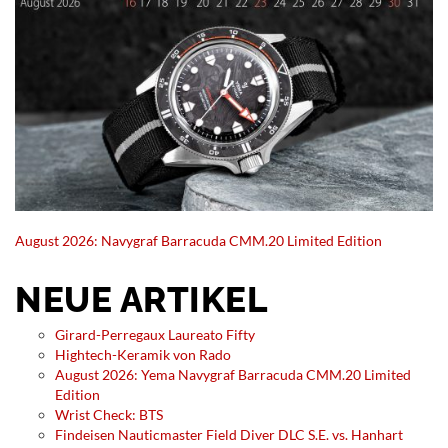
August 2026: Navygraf Barracuda CMM.20 Limited Edition
NEUE ARTIKEL
Girard-Perregaux Laureato Fifty
Hightech-Keramik von Rado
August 2026: Yema Navygraf Barracuda CMM.20 Limited
Edition
Wrist Check: BTS
Findeisen Nauticmaster Field Diver DLC S.E. vs. Hanhart