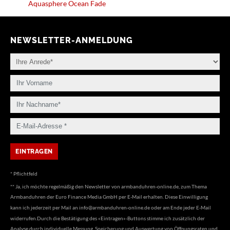
Aquasphere Ocean Fade
NEWSLETTER-ANMELDUNG
* Pflichtfeld
** Ja, ich möchte regelmäßig den Newsletter von armbanduhren-online.de, zum Thema
Armbanduhren der Euro Finance Media GmbH per E-Mail erhalten. Diese Einwilligung
kann ich jederzeit per Mail an
info@armbanduhren-online.de
oder am Ende jeder E-Mail
widerrufen.Durch die Bestätigung des «Eintragen»-Buttons stimme ich zusätzlich der
Analyse durch individuelle Messung, Speicherung und Auswertung von Öffnungsraten und