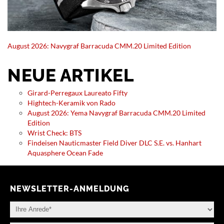
August 2026: Navygraf Barracuda CMM.20 Limited Edition
NEUE ARTIKEL
Girard-Perregaux Laureato Fifty
Hightech-Keramik von Rado
August 2026: Yema Navygraf Barracuda CMM.20 Limited
Edition
Wrist Check: BTS
Findeisen Nauticmaster Field Diver DLC S.E. vs. Hanhart
Aquasphere Ocean Fade
NEWSLETTER-ANMELDUNG