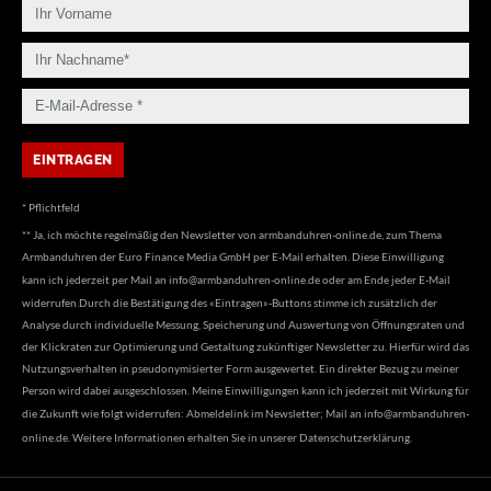
* Pflichtfeld
** Ja, ich möchte regelmäßig den Newsletter von armbanduhren-online.de, zum Thema
Armbanduhren der Euro Finance Media GmbH per E-Mail erhalten. Diese Einwilligung
kann ich jederzeit per Mail an
info@armbanduhren-online.de
oder am Ende jeder E-Mail
widerrufen.Durch die Bestätigung des «Eintragen»-Buttons stimme ich zusätzlich der
Analyse durch individuelle Messung, Speicherung und Auswertung von Öffnungsraten und
der Klickraten zur Optimierung und Gestaltung zukünftiger Newsletter zu. Hierfür wird das
Nutzungsverhalten in pseudonymisierter Form ausgewertet. Ein direkter Bezug zu meiner
Person wird dabei ausgeschlossen. Meine Einwilligungen kann ich jederzeit mit Wirkung für
die Zukunft wie folgt widerrufen: Abmeldelink im Newsletter; Mail an
info@armbanduhren-
online.de
. Weitere Informationen erhalten Sie in unserer
Datenschutzerklärung
.