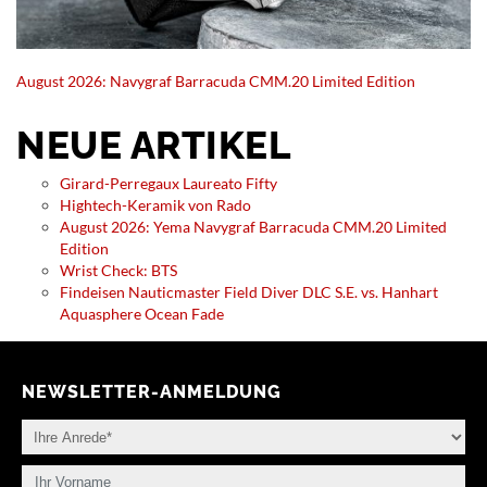
August 2026: Navygraf Barracuda CMM.20 Limited Edition
NEUE ARTIKEL
Girard-Perregaux Laureato Fifty
Hightech-Keramik von Rado
August 2026: Yema Navygraf Barracuda CMM.20 Limited
Edition
Wrist Check: BTS
Findeisen Nauticmaster Field Diver DLC S.E. vs. Hanhart
Aquasphere Ocean Fade
NEWSLETTER-ANMELDUNG