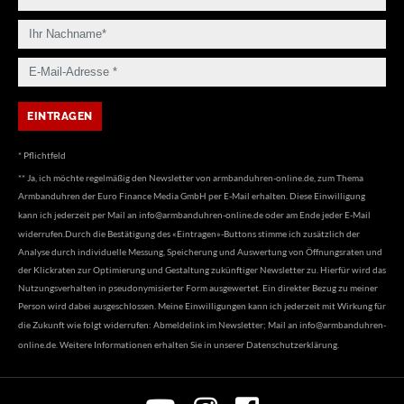
* Pflichtfeld
** Ja, ich möchte regelmäßig den Newsletter von armbanduhren-online.de, zum Thema
Armbanduhren der Euro Finance Media GmbH per E-Mail erhalten. Diese Einwilligung
kann ich jederzeit per Mail an
info@armbanduhren-online.de
oder am Ende jeder E-Mail
widerrufen.Durch die Bestätigung des «Eintragen»-Buttons stimme ich zusätzlich der
Analyse durch individuelle Messung, Speicherung und Auswertung von Öffnungsraten und
der Klickraten zur Optimierung und Gestaltung zukünftiger Newsletter zu. Hierfür wird das
Nutzungsverhalten in pseudonymisierter Form ausgewertet. Ein direkter Bezug zu meiner
Person wird dabei ausgeschlossen. Meine Einwilligungen kann ich jederzeit mit Wirkung für
die Zukunft wie folgt widerrufen: Abmeldelink im Newsletter; Mail an
info@armbanduhren-
online.de
. Weitere Informationen erhalten Sie in unserer
Datenschutzerklärung
.