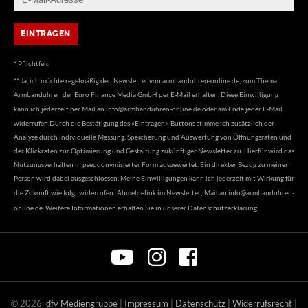
* Pflichtfeld
** Ja, ich möchte regelmäßig den Newsletter von armbanduhren-online.de, zum Thema
Armbanduhren der Euro Finance Media GmbH per E-Mail erhalten. Diese Einwilligung
kann ich jederzeit per Mail an
info@armbanduhren-online.de
oder am Ende jeder E-Mail
widerrufen.Durch die Bestätigung des «Eintragen»-Buttons stimme ich zusätzlich der
Analyse durch individuelle Messung, Speicherung und Auswertung von Öffnungsraten und
der Klickraten zur Optimierung und Gestaltung zukünftiger Newsletter zu. Hierfür wird das
Nutzungsverhalten in pseudonymisierter Form ausgewertet. Ein direkter Bezug zu meiner
Person wird dabei ausgeschlossen. Meine Einwilligungen kann ich jederzeit mit Wirkung für
die Zukunft wie folgt widerrufen: Abmeldelink im Newsletter; Mail an
info@armbanduhren-
online.de
. Weitere Informationen erhalten Sie in unserer
Datenschutzerklärung
.
©
2026
dfv Mediengruppe
|
Impressum
|
Datenschutz
|
Widerrufsrecht
|