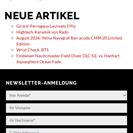
NEUE ARTIKEL
Girard-Perregaux Laureato Fifty
Hightech-Keramik von Rado
August 2026: Yema Navygraf Barracuda CMM.20 Limited
Edition
Wrist Check: BTS
Findeisen Nauticmaster Field Diver DLC S.E. vs. Hanhart
Aquasphere Ocean Fade
NEWSLETTER-ANMELDUNG