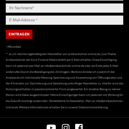
* Pflichtfeld
** Ja, ich möchte regelmäßig den Newsletter von armbanduhren-online.de, zum Thema
Armbanduhren der Euro Finance Media GmbH per E-Mail erhalten. Diese Einwilligung
kann ich jederzeit per Mail an
info@armbanduhren-online.de
oder am Ende jeder E-Mail
widerrufen.Durch die Bestätigung des «Eintragen»-Buttons stimme ich zusätzlich der
Analyse durch individuelle Messung, Speicherung und Auswertung von Öffnungsraten und
der Klickraten zur Optimierung und Gestaltung zukünftiger Newsletter zu. Hierfür wird das
Nutzungsverhalten in pseudonymisierter Form ausgewertet. Ein direkter Bezug zu meiner
Person wird dabei ausgeschlossen. Meine Einwilligungen kann ich jederzeit mit Wirkung für
die Zukunft wie folgt widerrufen: Abmeldelink im Newsletter; Mail an
info@armbanduhren-
online.de
. Weitere Informationen erhalten Sie in unserer
Datenschutzerklärung
.