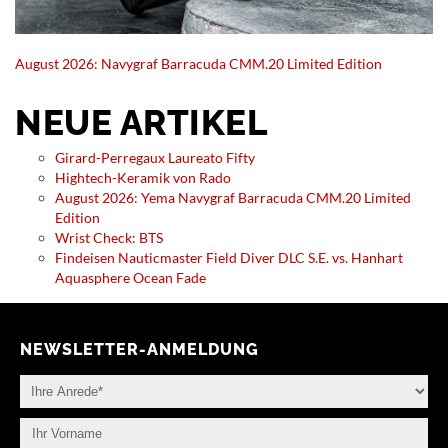
August 2026: Navygraf Barracuda CMM.20 Limited Edition
NEUE ARTIKEL
Girard-Perregaux Laureato Fifty
Hightech-Keramik von Rado
August 2026: Yema Navygraf Barracuda CMM.20 Limited
Edition
Wrist Check: BTS
Findeisen Nauticmaster Field Diver DLC S.E. vs. Hanhart
Aquasphere Ocean Fade
NEWSLETTER-ANMELDUNG