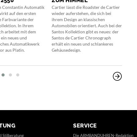
 2550
UM HIMMEL
Hubl
ikon
n Constantin Automatik
Cartier lässt die Roadster de Cartier
Bang
irkt auf den ersten
wieder auferstehen, die sich bei
mark
e Farbvariante der
ihrem Design an klassischen
Desi
llektion. In ihrem
Automobilen orientiert. Auch bei der
das 
ch arbeitet mit dem
Santos Kollektion gibt es neues: der
Unic
 ein neues und
Santos de Cartier Chronograph
Chr
laches Automatikwerk
erhält ein neues und schlankeres
r aus Platin.
Gehäusedesign.
TUNG
SERVICE
d Stilberatung
Die ARMBANDUHREN-Redaktion