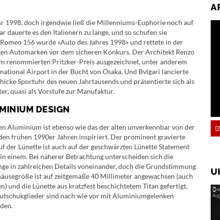
A
r 1998, doch irgendwie ließ die Millenniums-Euphorie noch auf
r dauerte es den Italienern zu lange, und so schufen sie
 Romeo 156 wurde «Auto des Jahres 1998» und rettete in der
sten Automarken vor dem sicheren Konkurs. Der Architekt Renzo
m renommierten Pritzker-Preis ausgezeichnet, unter anderem
rnational Airport in der Bucht von Osaka. Und Bvlgari lancierte
schicke Sportuhr des neuen Jahrtausends und präsentierte sich als
er, quasi als Vorstufe zur Manufaktur.
MINIUM DESIGN
n Aluminium ist ebenso wie das der alten unverkennbar von der
 den frühen 1990er Jahren inspiriert. Der prominent gravierte
f der Lünette ist auch auf der geschwärzten Lünette Statement
n einem. Bei näherer Betrachtung unterscheiden sich die
ge in zahlreichen Details voneinander, doch die Grundstimmung
U
ehäusegröße ist auf zeitgemäße 40 Millimeter angewachsen (auch
 und die Lünette aus kratzfest beschichtetem Titan gefertigt,
autschukglieder sind nach wie vor mit Aluminiumgelenken
den.