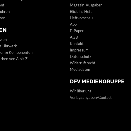
ent
Magazin-Ausgaben
uhren
Blick ins Heft
hen
Heftvorschau
Abo
EN
E-Paper
AGB
ssen
Kontakt
s Uhrwerk
Impressum
lien & Komponenten
Datenschutz
ken von A bis Z
Widerrufsrecht
Mediadaten
DFV MEDIENGRUPPE
Wir über uns
Verlagsangaben/Contact