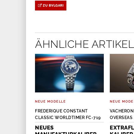
ZU BVLGARI
ÄHNLICHE ARTIKEL
NEUE MODELLE
NEUE MODE
OKHOFF BIG
FREDERIQUE CONSTANT
VACHERON
CLASSIC WORLDTIMER FC-719
OVERSEAS 
EARL
NEUES
EXTRAFL