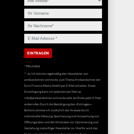
* Pflichtfeld
** Ja, ich möchte regelmäßig den Newsletter von
armbanduhren-online.de, zum Thema Armbanduhren der
Euro Finance Media GmbH per E-Mail erhalten. Diese
Einwilligung kann ich jederzeit per Mail an
info@armbanduhren-online.de
oder am Ende jeder E-Mail
widerrufen.Durch die Bestätigung des «Eintragen»-
Buttons stimme ich zusätzlich der Analyse durch
individuelle Messung, Speicherung und Auswertung von
Öffnungsraten und der Klickraten zur Optimierung und
Gestaltung zukünftiger Newsletter zu. Hierfür wird das
Nutzungsverhalten in pseudonymisierter Form