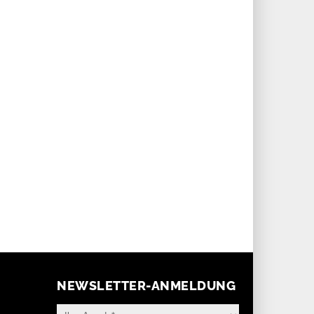
ot überarbeitet eine seiner
TAG Heuer revolutioniert mit einer
ischen Kollektionen: Die Big
gelenkfreien Drückermechanik die
 Reloaded erhält einen
mechanische Kurzzeitmessung und
anteres und sportlicheres
rückt das hauseigene «Labor» ins
gn, setzt jedoch weiterhin auf
rechte Licht.
Manufakturkaliber HUB 1280
o mit Säulenrad und Flyback-
onographen.
NEWSLETTER-ANMELDUNG