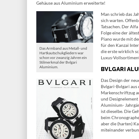
Gehäuse aus Aluminium erweiterte!
Man schrieb das Jah
sich warten. Offenba
Tatsachen. Der Alfa
Folge eine der älte
Piano wurde mit de
für den Kanzai Inte
Das Armband aus Metall- und
die erste wirklich 
Hartkautschukgliedern war
Luxus-Vollsortiment
schon vor zwanzig Jahren ein
Stilmerkmal der Bvlgari
Aluminium.
BVLGARI ALU
Das Design der neue
Bvlgari-Bvlgari aus
Markenschriftzug au
und Designelement i
Aluminium- Jahrgän
ist dieselbe. Die G
beim Chronographen)
aber die (harten) K
miteinander verbun