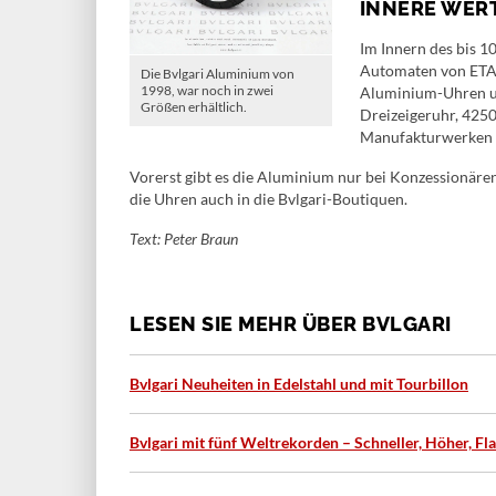
INNERE WER
Im Innern des bis 1
Automaten von ETA (
Die Bvlgari Aluminium von
1998, war noch in zwei
Aluminium-Uhren unt
Größen erhältlich.
Dreizeigeruhr, 4250
Manufakturwerken s
Vorerst gibt es die Aluminium nur bei Konzessionäre
die Uhren auch in die Bvlgari-Boutiquen.
Text: Peter Braun
LESEN SIE MEHR ÜBER BVLGARI
Bvlgari Neuheiten in Edelstahl und mit Tourbillon
Bvlgari mit fünf Weltrekorden – Schneller, Höher, Fl