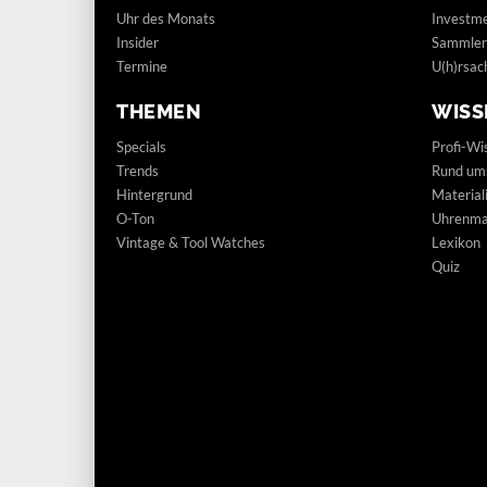
Uhr des Monats
Investm
Insider
Sammler
Termine
U(h)rsac
THEMEN
WISS
Specials
Profi-Wi
Trends
Rund um
Hintergrund
Materia
O-Ton
Uhrenmar
Vintage & Tool Watches
Lexikon
Quiz