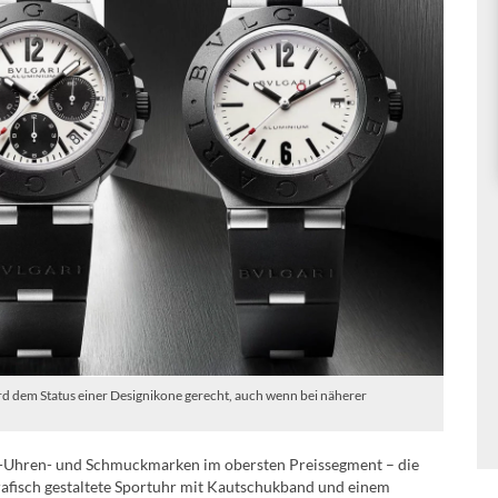
d dem Status einer Designikone gerecht, auch wenn bei näherer
Top-Uhren- und Schmuckmarken im obersten Preissegment – die
rafisch gestaltete Sportuhr mit Kautschukband und einem