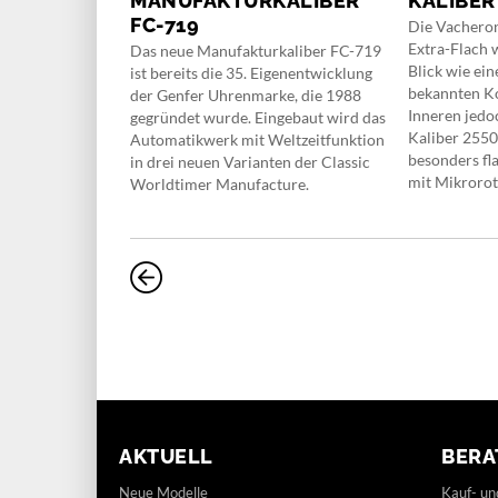
MANUFAKTURKALIBER
KALIBER
e Manufaktur
FC-719
 Modelle mit
Die Vachero
 mit der Big
Extra-Flach w
Das neue Manufakturkaliber FC-719
frohe
Blick wie ein
ist bereits die 35. Eigenentwicklung
bekannten Ko
der Genfer Uhrenmarke, die 1988
Inneren jedo
gegründet wurde. Eingebaut wird das
Kaliber 2550
Automatikwerk mit Weltzeitfunktion
besonders f
in drei neuen Varianten der Classic
mit Mikroroto
Worldtimer Manufacture.
AKTUELL
BERA
Neue Modelle
Kauf- un