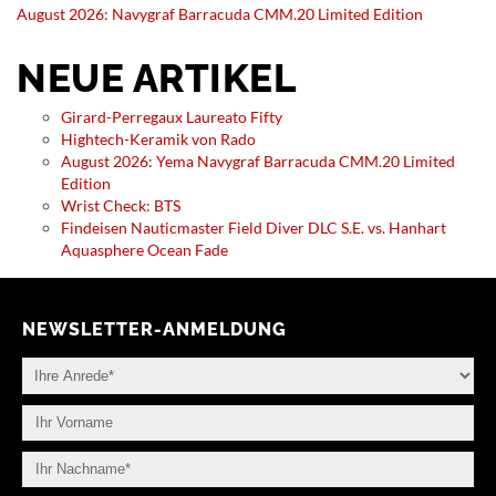
August 2026: Navygraf Barracuda CMM.20 Limited Edition
NEUE ARTIKEL
Girard-Perregaux Laureato Fifty
Hightech-Keramik von Rado
August 2026: Yema Navygraf Barracuda CMM.20 Limited
Edition
Wrist Check: BTS
Findeisen Nauticmaster Field Diver DLC S.E. vs. Hanhart
Aquasphere Ocean Fade
NEWSLETTER-ANMELDUNG