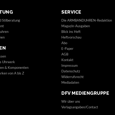
TUNG
SERVICE
d Stilberatung
Die ARMBANDUHREN-Redaktion
ent
Magazin-Ausgaben
uhren
Blick ins Heft
hen
Heftvorschau
Abo
EN
E-Paper
AGB
ssen
Kontakt
s Uhrwerk
Impressum
lien & Komponenten
Datenschutz
ken von A bis Z
Widerrufsrecht
Mediadaten
DFV MEDIENGRUPPE
Wir über uns
Verlagsangaben/Contact