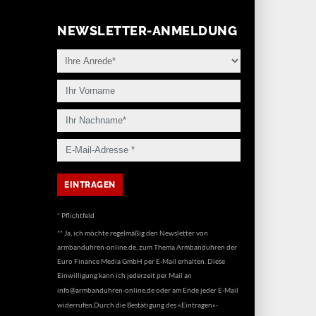
NEWSLETTER-ANMELDUNG
* Pflichtfeld
** Ja, ich möchte regelmäßig den Newsletter von
armbanduhren-online.de, zum Thema Armbanduhren der
Euro Finance Media GmbH per E-Mail erhalten. Diese
Einwilligung kann ich jederzeit per Mail an
info@armbanduhren-online.de
oder am Ende jeder E-Mail
widerrufen.Durch die Bestätigung des «Eintragen»-