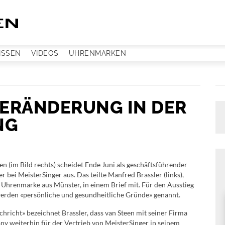
ISSEN
VIDEOS
UHRENMARKEN
VERÄNDERUNG IN DER
NG
en (im Bild rechts) scheidet Ende Juni als geschäftsführender
er bei MeisterSinger aus. Das teilte Manfred Brassler (links),
Uhrenmarke aus Münster, in einem Brief mit. Für den Ausstieg
werden «persönliche und gesundheitliche Gründe» genannt.
chricht» bezeichnet Brassler, dass van Steen mit seiner Firma
y weiterhin für der Vertrieb von MeisterSinger in seinem