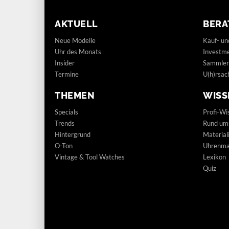
AKTUELL
BERA
Neue Modelle
Kauf- un
Uhr des Monats
Investm
Insider
Sammler
Termine
U(h)rsac
THEMEN
WISS
Specials
Profi-Wi
Trends
Rund um
Hintergrund
Materia
O-Ton
Uhrenmar
Vintage & Tool Watches
Lexikon
Quiz