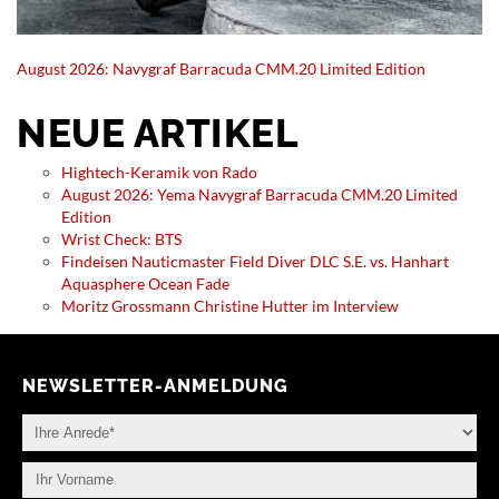
August 2026: Navygraf Barracuda CMM.20 Limited Edition
NEUE ARTIKEL
Hightech-Keramik von Rado
August 2026: Yema Navygraf Barracuda CMM.20 Limited
Edition
Wrist Check: BTS
Findeisen Nauticmaster Field Diver DLC S.E. vs. Hanhart
Aquasphere Ocean Fade
Moritz Grossmann Christine Hutter im Interview
NEWSLETTER-ANMELDUNG