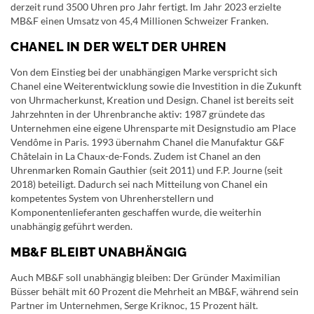
derzeit rund 3500 Uhren pro Jahr fertigt. Im Jahr 2023 erzielte
MB&F einen Umsatz von 45,4 Millionen Schweizer Franken.
CHANEL IN DER WELT DER UHREN
Von dem Einstieg bei der unabhängigen Marke verspricht sich
Chanel eine Weiterentwicklung sowie die Investition in die Zukunft
von Uhrmacherkunst, Kreation und Design. Chanel ist bereits seit
Jahrzehnten in der Uhrenbranche aktiv: 1987 gründete das
Unternehmen eine eigene Uhrensparte mit Designstudio am Place
Vendôme in Paris. 1993 übernahm Chanel die Manufaktur G&F
Châtelain in La Chaux-de-Fonds. Zudem ist Chanel an den
Uhrenmarken Romain Gauthier (seit 2011) und F.P. Journe (seit
2018) beteiligt. Dadurch sei nach Mitteilung von Chanel ein
kompetentes System von Uhrenherstellern und
Komponentenlieferanten geschaffen wurde, die weiterhin
unabhängig geführt werden.
MB&F BLEIBT UNABHÄNGIG
Auch MB&F soll unabhängig bleiben: Der Gründer Maximilian
Büsser behält mit 60 Prozent die Mehrheit an MB&F, während sein
Partner im Unternehmen, Serge Kriknoc, 15 Prozent hält.