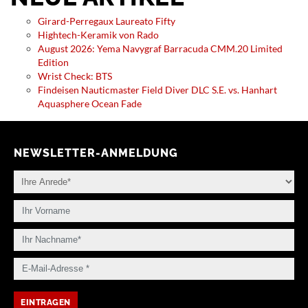
Girard-Perregaux Laureato Fifty
Hightech-Keramik von Rado
August 2026: Yema Navygraf Barracuda CMM.20 Limited
Edition
Wrist Check: BTS
Findeisen Nauticmaster Field Diver DLC S.E. vs. Hanhart
Aquasphere Ocean Fade
NEWSLETTER-ANMELDUNG