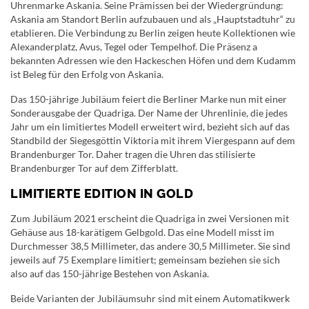
Uhrenmarke Askania. Seine Prämissen bei der Wiedergründung:
Askania am Standort Berlin aufzubauen und als „Hauptstadtuhr“ zu
etablieren. Die Verbindung zu Berlin zeigen heute Kollektionen wie
Alexanderplatz, Avus, Tegel oder Tempelhof. Die Präsenz a
bekannten Adressen wie den Hackeschen Höfen und dem Kudamm
ist Beleg für den Erfolg von Askania.
Das 150-jährige Jubiläum feiert die Berliner Marke nun mit einer
Sonderausgabe der Quadriga. Der Name der Uhrenlinie, die jedes
Jahr um ein limitiertes Modell erweitert wird, bezieht sich auf das
Standbild der Siegesgöttin Viktoria mit ihrem Viergespann auf dem
Brandenburger Tor. Daher tragen die Uhren das stilisierte
Brandenburger Tor auf dem Zifferblatt.
LIMITIERTE EDITION IN GOLD
Zum Jubiläum 2021 erscheint die Quadriga in zwei Versionen mit
Gehäuse aus 18-karätigem Gelbgold. Das eine Modell misst im
Durchmesser 38,5 Millimeter, das andere 30,5 Millimeter. Sie sind
jeweils auf 75 Exemplare limitiert; gemeinsam beziehen sie sich
also auf das 150-jährige Bestehen von Askania.
Beide Varianten der Jubiläumsuhr sind mit einem Automatikwerk