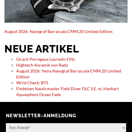
August 2026: Navygraf Barracuda CMM.20 Limited Edition
NEUE ARTIKEL
Girard-Perregaux Laureato Fifty
Hightech-Keramik von Rado
August 2026: Yema Navygraf Barracuda CMM.20 Limited
Edition
Wrist Check: BTS
Findeisen Nauticmaster Field Diver DLC S.E. vs. Hanhart
Aquasphere Ocean Fade
NEWSLETTER-ANMELDUNG