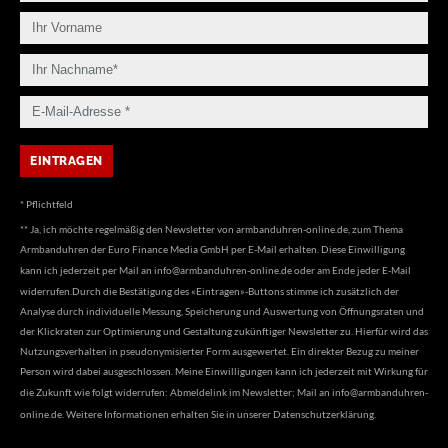
* Pflichtfeld
** Ja, ich möchte regelmäßig den Newsletter von armbanduhren-online.de, zum Thema
Armbanduhren der Euro Finance Media GmbH per E-Mail erhalten. Diese Einwilligung
kann ich jederzeit per Mail an
info@armbanduhren-online.de
oder am Ende jeder E-Mail
widerrufen.Durch die Bestätigung des «Eintragen»-Buttons stimme ich zusätzlich der
Analyse durch individuelle Messung, Speicherung und Auswertung von Öffnungsraten und
der Klickraten zur Optimierung und Gestaltung zukünftiger Newsletter zu. Hierfür wird das
Nutzungsverhalten in pseudonymisierter Form ausgewertet. Ein direkter Bezug zu meiner
Person wird dabei ausgeschlossen. Meine Einwilligungen kann ich jederzeit mit Wirkung für
die Zukunft wie folgt widerrufen: Abmeldelink im Newsletter; Mail an
info@armbanduhren-
online.de
. Weitere Informationen erhalten Sie in unserer
Datenschutzerklärung
.