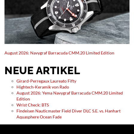
August 2026: Navygraf Barracuda CMM.20 Limited Edition
NEUE ARTIKEL
Girard-Perregaux Laureato Fifty
Hightech-Keramik von Rado
August 2026: Yema Navygraf Barracuda CMM.20 Limited
Edition
Wrist Check: BTS
Findeisen Nauticmaster Field Diver DLC S.E. vs. Hanhart
Aquasphere Ocean Fade