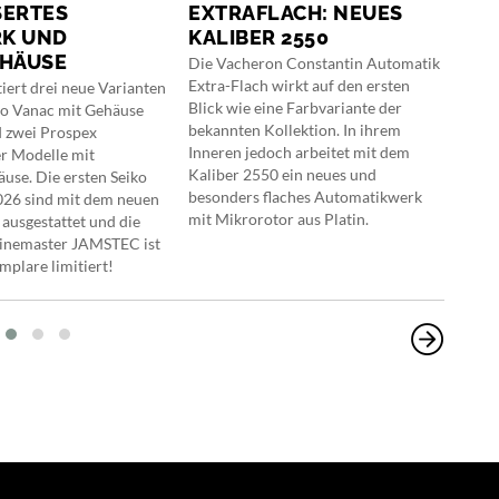
SERTES
EXTRAFLACH: NEUES
GA
K UND
KALIBER 2550
Der 
EHÄUSE
«Fro
Die Vacheron Constantin Automatik
best
Extra-Flach wirkt auf den ersten
iert drei neue Varianten
mit 
Blick wie eine Farbvariante der
ko Vanac mit Gehäuse
Glitz
bekannten Kollektion. In ihrem
d zwei Prospex
Inneren jedoch arbeitet mit dem
r Modelle mit
Kaliber 2550 ein neues und
äuse. Die ersten Seiko
besonders flaches Automatikwerk
026 sind mit dem neuen
mit Mikrorotor aus Platin.
 ausgestattet und die
inemaster JAMSTEC ist
mplare limitiert!