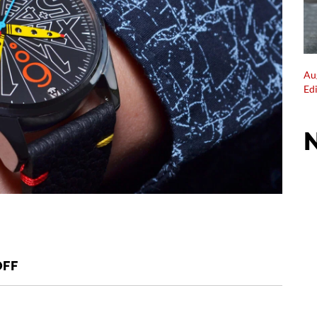
Au
Ed
OFF