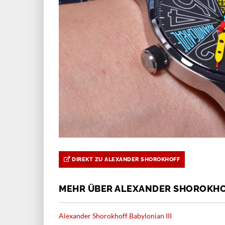
DIREKT ZU ALEXANDER SHOROKHOFF
MEHR ÜBER ALEXANDER SHOROKH
Alexander Shorokhoff Babylonian III