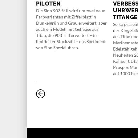
EARL
PILOTEN
VERBES
UHRWER
e Manufaktur
Die Sinn 903 St II wird um zwei neue
TITANG
 Modelle mit
Farbvarianten mit Zifferblatt in
 mit der Big
Dunkelgrün und Grau erweitert, aber
Seiko präsent
frohe
auch ein Modell mit Gehäuse aus
der King Sei
Titan, die 903 Ti II erweitert – in
aus Titan un
limitierter Stückzahl – das Sortiment
Marinemaste
von Sinn Spezialuhren.
Edelstahlgeh
Neuheiten 2
Kaliber 8L45
Prospex Mar
auf 1000 Exe