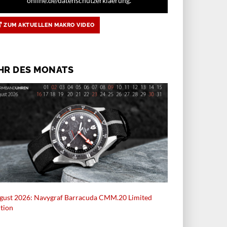
online.de/datenschutzerklaerung.
ZUM AKTUELLEN MAKRO VIDEO
HR DES MONATS
gust 2026: Navygraf Barracuda CMM.20 Limited
ition