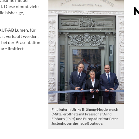
& Söhne mit der
. Diese nimmt viele
e bisherige,
 AUF/AB Lumen, für
ort verkauft werden,
t bei der Präsentation
re limitiert.
Filialleiterin Ulrike Brähmig-Heydenreich
(Mitte) eröffnete mit Pressechef Arnd
Einhorn (links) und Europadirektor Peter
Justenhoven die neue Boutique.