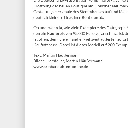
Die Deutschland-Präsentation kombinierte A. Lange 
Eröffnung der neuen Boutique am Dresdner Neumarkt
Gestaltungsmerkmale des Stammhauses auf und löst di
deutlich kleinere Dresdner Boutique ab.
Ob und, wenn ja, wie viele Exemplare des Datograph
den ein Kaufpreis von 95.000 Euro veranschlagt ist, d
ist offen, denn viele Händler weltweit äußerten sofor
Kaufinteresse. Dabei ist dieses Modell auf 200 Exempla
Text: Martin Häußermann
Bilder: Hersteller, Martin Häußermann
www.armbanduhren-online.de