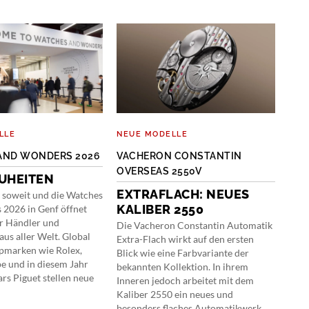
LLE
NEUE MODELLE
NEU
AND WONDERS 2026
VACHERON CONSTANTIN
LAN
OVERSEAS 2550V
KAL
UHEITEN
EXTRAFLACH: NEUES
FE
s soweit und die Watches
KALIBER 2550
2026 in Genf öffnet
Mit 
ür Händler und
Lang
Die Vacheron Constantin Automatik
aus aller Welt. Global
und 
Extra-Flach wirkt auf den ersten
pmarken wie Rolex,
Kale
Blick wie eine Farbvariante der
pe und in diesem Jahr
bekannten Kollektion. In ihrem
s Piguet stellen neue
Inneren jedoch arbeitet mit dem
Kaliber 2550 ein neues und
besonders flaches Automatikwerk