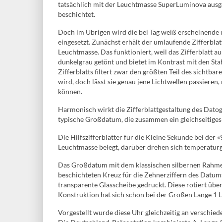
tatsächlich mit der Leuchtmasse SuperLuminova ausgel
beschichtet.
Doch im Übrigen wird die bei Tag weiß erscheinende
eingesetzt. Zunächst erhält der umlaufende Zifferbla
Leuchtmasse. Das funktioniert, weil das Zifferblatt a
dunkelgrau getönt und bietet im Kontrast mit den Sta
Zifferblatts filtert zwar den größten Teil des sichtba
wird, doch lässt sie genau jene Lichtwellen passiere
können.
Harmonisch wirkt die Zifferblattgestaltung des Datog
typische Großdatum, die zusammen ein gleichseitiges 
Die Hilfszifferblätter für die Kleine Sekunde bei der 
Leuchtmasse belegt, darüber drehen sich temperaturg
Das Großdatum mit dem klassischen silbernen Rahme
beschichteten Kreuz für die Zehnerziffern des Datums.
transparente Glasscheibe gedruckt. Diese rotiert übe
Konstruktion hat sich schon bei der Großen Lange 1
Vorgestellt wurde diese Uhr gleichzeitig an verschie