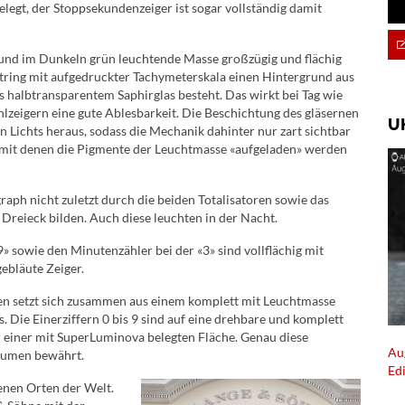
egt, der Stoppsekundenzeiger ist sogar vollständig damit
 und im Dunkeln grün leuchtende Masse großzügig und flächig
ttring mit aufgedruckter Tachymeterskala einen Hintergrund aus
us halbtransparentem Saphirglas besteht. Das wirkt bei Tag wie
hlzeigern eine gute Ablesbarkeit. Die Beschichtung des gläsernen
U
ren Lichts heraus, sodass die Mechanik dahinter nur zart sichtbar
n, mit denen die Pigmente der Leuchtmasse «aufgeladen» werden
raph nicht zuletzt durch die beiden Totalisatoren sowie das
Dreieck bilden. Auch diese leuchten in der Nacht.
«9» sowie den Minutenzähler bei der «3» sind vollflächig mit
ebläute Zeiger.
n setzt sich zusammen aus einem komplett mit Leuchtmasse
 Die Einerziffern 0 bis 9 sind auf eine drehbare und komplett
r einer mit SuperLuminova belegten Fläche. Genau diese
Au
 Lumen bewährt.
Ed
denen Orten der Welt.