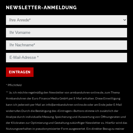
NEWSLETTER-ANMELDUNG
* Pflichtfeld
** Ja, ich möchte regelmäßig den Newsletter von armbanduhren-online.de, zum Thema
Armbanduhren der Euro Finance Media GmbH per E-Mail erhalten. Diese Einwilligung
kann ich jederzeit per Mail an
info@armbanduhren-online.de
oder am Ende jeder E-Mail
widerrufen.Durch die Bestätigung des «Eintragen»-Buttons stimme ich zusätzlich der
Analyse durch individuelle Messung, Speicherung und Auswertung von Öffnungsraten und
der Klickraten zur Optimierung und Gestaltung zukünftiger Newsletter zu. Hierfür wird das
Nutzungsverhalten in pseudonymisierter Form ausgewertet. Ein direkter Bezug zu meiner