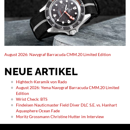
August 2026: Navygraf Barracuda CMM.20 Limited Edition
NEUE ARTIKEL
Hightech-Keramik von Rado
August 2026: Yema Navygraf Barracuda CMM.20 Limited
Edition
Wrist Check: BTS
Findeisen Nauticmaster Field Diver DLC S.E. vs. Hanhart
Aquasphere Ocean Fade
Moritz Grossmann Christine Hutter im Interview