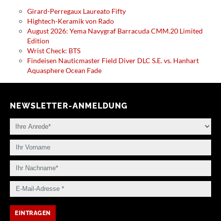
Girard-Perregaux Laureato Fifty
Hightech-Keramik von Rado
August 2026: Yema Navygraf Barracuda CMM.20 Limited
Edition
Wrist Check: BTS
Findeisen Nauticmaster Field Diver DLC S.E. vs. Hanhart
Aquasphere Ocean Fade
NEWSLETTER-ANMELDUNG