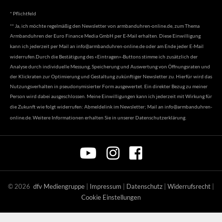
* Pflichtfeld
** Ja, ich möchte regelmäßig den Newsletter von armbanduhren-online.de, zum Thema
Armbanduhren der Euro Finance Media GmbH per E-Mail erhalten. Diese Einwilligung
kann ich jederzeit per Mail an
info@armbanduhren-online.de
oder am Ende jeder E-Mail
widerrufen.Durch die Bestätigung des «Eintragen»-Buttons stimme ich zusätzlich der
Analyse durch individuelle Messung, Speicherung und Auswertung von Öffnungsraten und
der Klickraten zur Optimierung und Gestaltung zukünftiger Newsletter zu. Hierfür wird das
Nutzungsverhalten in pseudonymisierter Form ausgewertet. Ein direkter Bezug zu meiner
Person wird dabei ausgeschlossen. Meine Einwilligungen kann ich jederzeit mit Wirkung für
die Zukunft wie folgt widerrufen: Abmeldelink im Newsletter; Mail an
info@armbanduhren-
online.de
. Weitere Informationen erhalten Sie in unserer
Datenschutzerklärung
.
©
2026
dfv Mediengruppe
|
Impressum
|
Datenschutz
|
Widerrufsrecht
|
Cookie Einstellungen