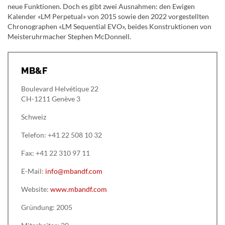
neue Funktionen. Doch es gibt zwei Ausnahmen: den Ewigen
Kalender «LM Perpetual» von 2015 sowie den 2022 vorgestellten
Chronographen «LM Sequential EVO», beides Konstruktionen von
Meisteruhrmacher Stephen McDonnell.
MB&F
Boulevard Helvétique 22
CH-1211 Genève 3
Schweiz
Telefon: +41 22 508 10 32
Fax: +41 22 310 97 11
E-Mail:
info@mbandf.com
Website:
www.mbandf.com
Gründung: 2005