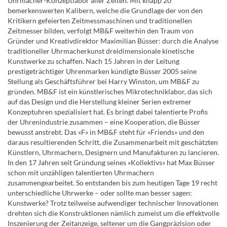
Uhrmacher-Konzeptlabor aller Zeiten. Mit knapp 20
bemerkenswerten Kalibern, welche die Grundlage der von den
Kritikern gefeierten Zeitmessmaschinen und traditionellen
Zeitmesser bilden, verfolgt MB&F weiterhin den Traum von
Gründer und Kreativdirektor Maximilian Büsser: durch die Analyse
traditioneller Uhrmacherkunst dreidimensionale kinetische
Kunstwerke zu schaffen. Nach 15 Jahren in der Leitung
prestigeträchtiger Uhrenmarken kündigte Büsser 2005 seine
Stellung als Geschäftsführer bei Harry Winston, um MB&F zu
gründen. MB&F ist ein künstlerisches Mikrotechniklabor, das sich
auf das Design und die Herstellung kleiner Serien extremer
Konzeptuhren spezialisiert hat. Es bringt dabei talentierte Profis
der Uhrenindustrie zusammen – eine Kooperation, die Büsser
bewusst anstrebt. Das «F» in MB&F steht für «Friends» und den
daraus resultierenden Schritt, die Zusammenarbeit mit geschätzten
Künstlern, Uhrmachern, Designern und Manufakturen zu lancieren.
In den 17 Jahren seit Gründung seines «Kollektivs» hat Max Büsser
schon mit unzähligen talentierten Uhrmachern
zusammengearbeitet. So entstanden bis zum heutigen Tage 19 recht
unterschiedliche Uhrwerke – oder sollte man besser sagen:
Kunstwerke? Trotz teilweise aufwendiger technischer Innovationen
drehten sich die Konstruktionen nämlich zumeist um die effektvolle
Inszenierung der Zeitanzeige, seltener um die Gangpräzision oder