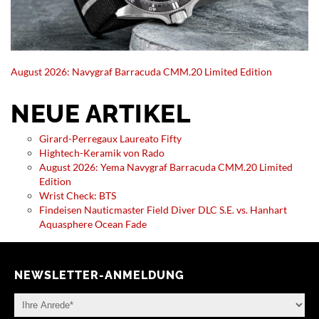
August 2026: Navygraf Barracuda CMM.20 Limited Edition
NEUE ARTIKEL
Girard-Perregaux Laureato Fifty
Hightech-Keramik von Rado
August 2026: Yema Navygraf Barracuda CMM.20 Limited
Edition
Wrist Check: BTS
Findeisen Nauticmaster Field Diver DLC S.E. vs. Hanhart
Aquasphere Ocean Fade
NEWSLETTER-ANMELDUNG