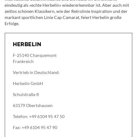
eindeutig als «echte Herbelin» wiedererkennbar ist. Aber auch mit
zeitlos schönen Klassikern, wie der Retrolinie Inspiration und der
markant sportlichen Linie Cap Camarat, feiert Herbelin große
Erfolge.
HERBELIN
F-25140 Charquemont
Frankreich
Vertrieb in Deutschland:
Herbelin GmbH
Schulstraße 8
63179 Obertshausen
Telefon: +49 6104 95 47 50
Fax: +49 6104 95 47 90