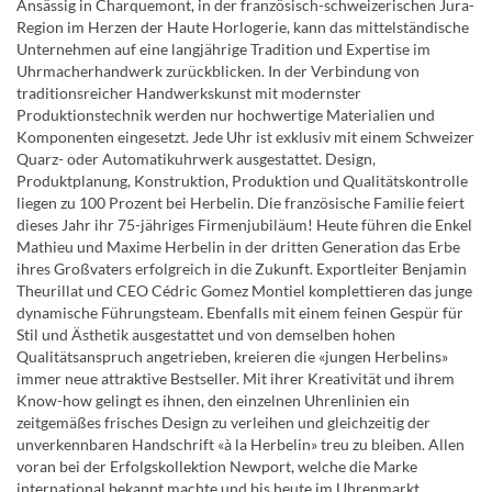
Ansässig in Charquemont, in der französisch-schweizerischen Jura-
Region im Herzen der Haute Horlogerie, kann das mittelständische
Unternehmen auf eine langjährige Tradition und Expertise im
Uhrmacherhandwerk zurückblicken. In der Verbindung von
traditionsreicher Handwerkskunst mit modernster
Produktionstechnik werden nur hochwertige Materialien und
Komponenten eingesetzt. Jede Uhr ist exklusiv mit einem Schweizer
Quarz- oder Automatikuhrwerk ausgestattet. Design,
Produktplanung, Konstruktion, Produktion und Qualitätskontrolle
liegen zu 100 Prozent bei Herbelin. Die französische Familie feiert
dieses Jahr ihr 75-jähriges Firmenjubiläum! Heute führen die Enkel
Mathieu und Maxime Herbelin in der dritten Generation das Erbe
ihres Großvaters erfolgreich in die Zukunft. Exportleiter Benjamin
Theurillat und CEO Cédric Gomez Montiel komplettieren das junge
dynamische Führungsteam. Ebenfalls mit einem feinen Gespür für
Stil und Ästhetik ausgestattet und von demselben hohen
Qualitätsanspruch angetrieben, kreieren die «jungen Herbelins»
immer neue attraktive Bestseller. Mit ihrer Kreativität und ihrem
Know-how gelingt es ihnen, den einzelnen Uhrenlinien ein
zeitgemäßes frisches Design zu verleihen und gleichzeitig der
unverkennbaren Handschrift «à la Herbelin» treu zu bleiben. Allen
voran bei der Erfolgskollektion Newport, welche die Marke
international bekannt machte und bis heute im Uhrenmarkt