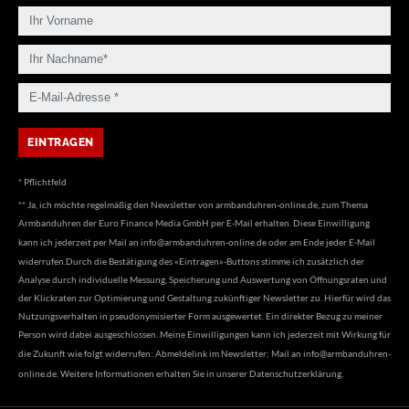
* Pflichtfeld
** Ja, ich möchte regelmäßig den Newsletter von armbanduhren-online.de, zum Thema
Armbanduhren der Euro Finance Media GmbH per E-Mail erhalten. Diese Einwilligung
kann ich jederzeit per Mail an
info@armbanduhren-online.de
oder am Ende jeder E-Mail
widerrufen.Durch die Bestätigung des «Eintragen»-Buttons stimme ich zusätzlich der
Analyse durch individuelle Messung, Speicherung und Auswertung von Öffnungsraten und
der Klickraten zur Optimierung und Gestaltung zukünftiger Newsletter zu. Hierfür wird das
Nutzungsverhalten in pseudonymisierter Form ausgewertet. Ein direkter Bezug zu meiner
Person wird dabei ausgeschlossen. Meine Einwilligungen kann ich jederzeit mit Wirkung für
die Zukunft wie folgt widerrufen: Abmeldelink im Newsletter; Mail an
info@armbanduhren-
online.de
. Weitere Informationen erhalten Sie in unserer
Datenschutzerklärung
.