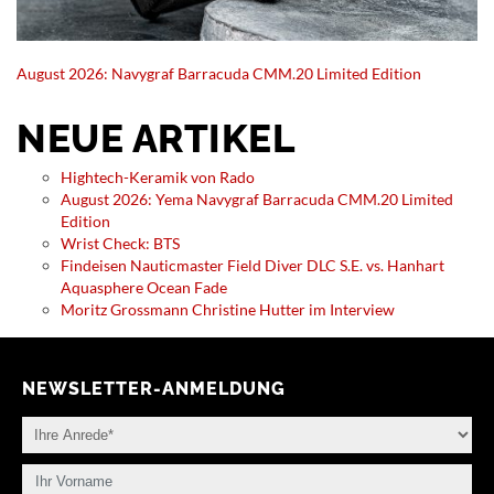
August 2026: Navygraf Barracuda CMM.20 Limited Edition
NEUE ARTIKEL
Hightech-Keramik von Rado
August 2026: Yema Navygraf Barracuda CMM.20 Limited
Edition
Wrist Check: BTS
Findeisen Nauticmaster Field Diver DLC S.E. vs. Hanhart
Aquasphere Ocean Fade
Moritz Grossmann Christine Hutter im Interview
NEWSLETTER-ANMELDUNG