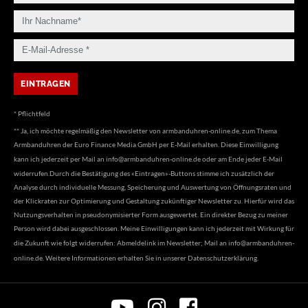
* Pflichtfeld
** Ja, ich möchte regelmäßig den Newsletter von armbanduhren-online.de, zum Thema
Armbanduhren der Euro Finance Media GmbH per E-Mail erhalten. Diese Einwilligung
kann ich jederzeit per Mail an
info@armbanduhren-online.de
oder am Ende jeder E-Mail
widerrufen.Durch die Bestätigung des «Eintragen»-Buttons stimme ich zusätzlich der
Analyse durch individuelle Messung, Speicherung und Auswertung von Öffnungsraten und
der Klickraten zur Optimierung und Gestaltung zukünftiger Newsletter zu. Hierfür wird das
Nutzungsverhalten in pseudonymisierter Form ausgewertet. Ein direkter Bezug zu meiner
Person wird dabei ausgeschlossen. Meine Einwilligungen kann ich jederzeit mit Wirkung für
die Zukunft wie folgt widerrufen: Abmeldelink im Newsletter; Mail an
info@armbanduhren-
online.de
. Weitere Informationen erhalten Sie in unserer
Datenschutzerklärung
.