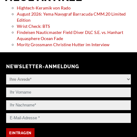
Hightech-Keramik von Rado
August 2026: Yema Navygraf Barracuda CMM.20 Limited
Edition
Wrist Check: BTS
Findeisen Nauticmaster Field Diver DLC S.E. vs. Hanhart
Aquasphere Ocean Fade
Moritz Grossmann Christine Hutter im Interview
NEWSLETTER-ANMELDUNG