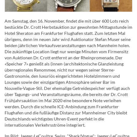
Am Samstag, den 16. November, findet die mit über 600 Lots reich
bestückte Dr. Crott Herbstauktion zur gewohnten Mittagsstunde im
Hotel Sheraton am Frankfurter Flughafen statt. Zum letzten Mal
übrigens, denn im neuen Jahr wird Auktionator Stefan Muser seine
beiden jährlichen Verkaufsveranstaltungen nach Mannheim holen.
Die zukünftige Location liegt nur wenige Minuten vom Firmensitz
von Auktionen Dr. Crott entfernt an der Rheinpromenade. Der
«Speicher 7» genießt als (innen-)architektonische Glanzleistung
überregionales Renommee, nicht nur wegen seiner Sterne-
Gastronomie, den luxuriös eingerichteten Hotelzimmern und
Lounges sowie der einzigartigen Atmosphäre seiner Bar im
Nouvelle-Vague-Stil. Der ehemalige Getreidespeicher verfügt auch
über Tagungs- und Veranstaltungsräume, die bereits der Dr. Crott
Frühjahrsauktion im Mai 2020 eine besondere Note verleihen
werden. Durch die schnelle ICE-Anbindung zum Frankfurter
Flughafen und die fußläufige Distanz zur Mannheimer City bleibt
Deutschlands wichtigstes Uhren-Event perfekt in die
internationalen Verkehrsströme integriert.
Im Bild: Jaeger-LeCoultre, Swiss, "Shark/Vogue"; Jaeger-LeCoultre,