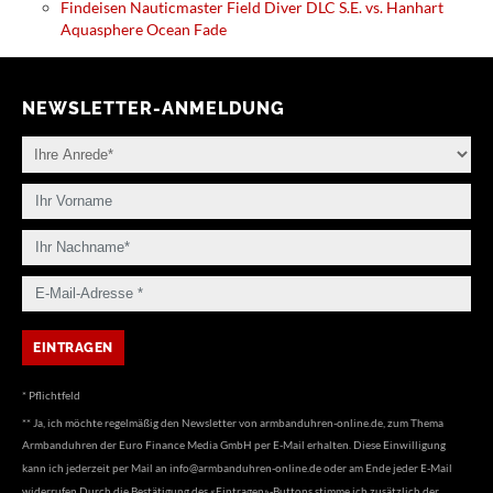
Findeisen Nauticmaster Field Diver DLC S.E. vs. Hanhart
Aquasphere Ocean Fade
NEWSLETTER-ANMELDUNG
* Pflichtfeld
** Ja, ich möchte regelmäßig den Newsletter von armbanduhren-online.de, zum Thema
Armbanduhren der Euro Finance Media GmbH per E-Mail erhalten. Diese Einwilligung
kann ich jederzeit per Mail an
info@armbanduhren-online.de
oder am Ende jeder E-Mail
widerrufen.Durch die Bestätigung des «Eintragen»-Buttons stimme ich zusätzlich der