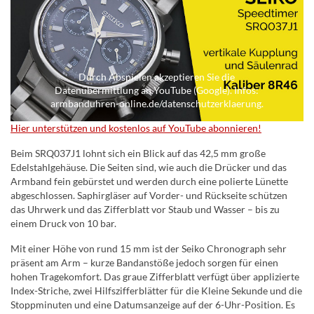
Durch Abspielen akzeptieren Sie die
Datenübermittlung an YouTube (Google). Infos:
armbanduhren-online.de/datenschutzerklaerung.
Hier unterstützen und kostenlos auf YouTube abonnieren!
Beim SRQ037J1 lohnt sich ein Blick auf das 42,5 mm große
Edelstahlgehäuse. Die Seiten sind, wie auch die Drücker und das
Armband fein gebürstet und werden durch eine polierte Lünette
abgeschlossen. Saphirgläser auf Vorder- und Rückseite schützen
das Uhrwerk und das Zifferblatt vor Staub und Wasser – bis zu
einem Druck von 10 bar.
Mit einer Höhe von rund 15 mm ist der Seiko Chronograph sehr
präsent am Arm – kurze Bandanstöße jedoch sorgen für einen
hohen Tragekomfort. Das graue Zifferblatt verfügt über applizierte
Index-Striche, zwei Hilfszifferblätter für die Kleine Sekunde und die
Stoppminuten und eine Datumsanzeige auf der 6-Uhr-Position. Es