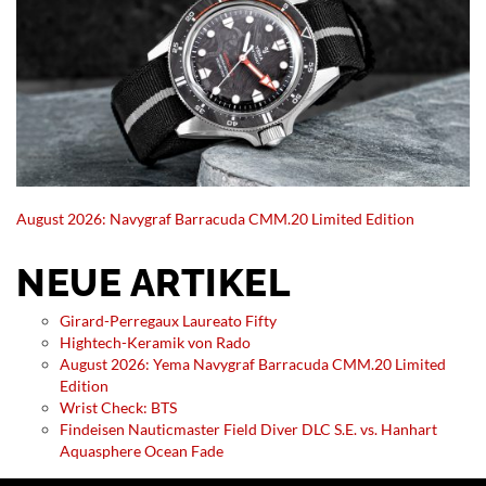
August 2026: Navygraf Barracuda CMM.20 Limited Edition
NEUE ARTIKEL
Girard-Perregaux Laureato Fifty
Hightech-Keramik von Rado
August 2026: Yema Navygraf Barracuda CMM.20 Limited
Edition
Wrist Check: BTS
Findeisen Nauticmaster Field Diver DLC S.E. vs. Hanhart
Aquasphere Ocean Fade