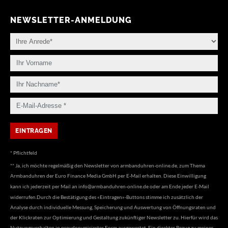
NEWSLETTER-ANMELDUNG
* Pflichtfeld
** Ja, ich möchte regelmäßig den Newsletter von armbanduhren-online.de, zum Thema
Armbanduhren der Euro Finance Media GmbH per E-Mail erhalten. Diese Einwilligung
kann ich jederzeit per Mail an
info@armbanduhren-online.de
oder am Ende jeder E-Mail
widerrufen.Durch die Bestätigung des «Eintragen»-Buttons stimme ich zusätzlich der
Analyse durch individuelle Messung, Speicherung und Auswertung von Öffnungsraten und
der Klickraten zur Optimierung und Gestaltung zukünftiger Newsletter zu. Hierfür wird das
Nutzungsverhalten in pseudonymisierter Form ausgewertet. Ein direkter Bezug zu meiner