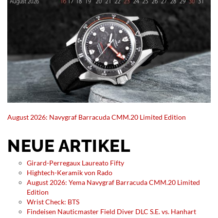
August 2026: Navygraf Barracuda CMM.20 Limited Edition
NEUE ARTIKEL
Girard-Perregaux Laureato Fifty
Hightech-Keramik von Rado
August 2026: Yema Navygraf Barracuda CMM.20 Limited
Edition
Wrist Check: BTS
Findeisen Nauticmaster Field Diver DLC S.E. vs. Hanhart