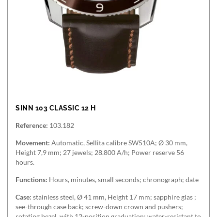
SINN 103 CLASSIC 12 H
Reference:
103.182
Movement:
Automatic, Sellita calibre SW510A; Ø 30 mm,
Height 7,9 mm; 27 jewels; 28.800 A/h; Power reserve 56
hours.
Functions:
Hours, minutes, small seconds; chronograph; date
Case:
stainless steel, Ø 41 mm, Height 17 mm; sapphire glas ;
see-through case back; screw-down crown and pushers;
rotating bezel, with 12-position graduation; water-resistant to