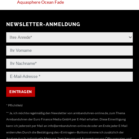
Aquasphere Ocean Fade
NEWSLETTER-ANMELDUNG
* Pflichtfeld
** Ja, ich möchte regelmäßig den Newsletter von armbanduhren-online.de, zum Thema
Armbanduhren der Euro Finance Media GmbH per E-Mail erhalten. Diese Einwilligung
kann ich jederzeit per Mail an
info@armbanduhren-online.de
oder am Ende jeder E-Mail
widerrufen.Durch die Bestätigung des «Eintragen»-Buttons stimme ich zusätzlich der
Analyse durch individuelle Messung, Speicherung und Auswertung von Öffnungsraten und