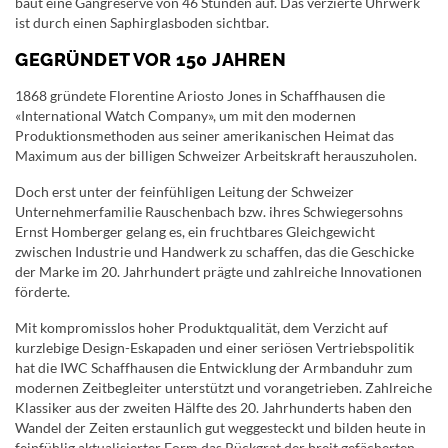
baut eine Gangreserve von 46 Stunden auf. Das verzierte Uhrwerk
ist durch einen Saphirglasboden sichtbar.
GEGRÜNDET VOR 150 JAHREN
1868 gründete Florentine Ariosto Jones in Schaffhausen die
«International Watch Company», um mit den modernen
Produktionsmethoden aus seiner amerikanischen Heimat das
Maximum aus der billigen Schweizer Arbeitskraft herauszuholen.
Doch erst unter der feinfühligen Leitung der Schweizer
Unternehmerfamilie Rauschenbach bzw. ihres Schwiegersohns
Ernst Homberger gelang es, ein fruchtbares Gleichgewicht
zwischen Industrie und Handwerk zu schaffen, das die Geschicke
der Marke im 20. Jahrhundert prägte und zahlreiche Innovationen
förderte.
Mit kompromisslos hoher Produktqualität, dem Verzicht auf
kurzlebige Design-Eskapaden und einer seriösen Vertriebspolitik
hat die IWC Schaffhausen die Entwicklung der Armbanduhr zum
modernen Zeitbegleiter unterstützt und vorangetrieben. Zahlreiche
Klassiker aus der zweiten Hälfte des 20. Jahrhunderts haben den
Wandel der Zeiten erstaunlich gut weggesteckt und bilden heute in
feinfühlig aktualisierter Form das Rückgrat der breit gefächerten