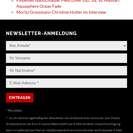
Findeisen Nauticmaster Field Diver DLC S.E. vs. Hanhart
Aquasphere Ocean Fade
Moritz Grossmann Christine Hutter im Interview
NEWSLETTER-ANMELDUNG
* Pflichtfeld
** Ja, ich möchte regelmäßig den Newsletter von armbanduhren-online.de, zum Thema
Armbanduhren der Euro Finance Media GmbH per E-Mail erhalten. Diese Einwilligung
kann ich jederzeit per Mail an
info@armbanduhren-online.de
oder am Ende jeder E-Mail