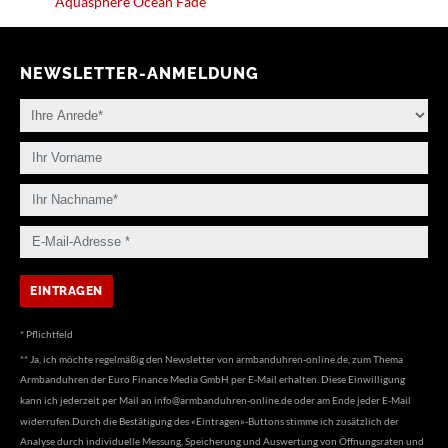
Aquasphere Ocean Fade
NEWSLETTER-ANMELDUNG
* Pflichtfeld
** Ja, ich möchte regelmäßig den Newsletter von armbanduhren-online.de, zum Thema
Armbanduhren der Euro Finance Media GmbH per E-Mail erhalten. Diese Einwilligung
kann ich jederzeit per Mail an
info@armbanduhren-online.de
oder am Ende jeder E-Mail
widerrufen.Durch die Bestätigung des «Eintragen»-Buttons stimme ich zusätzlich der
Analyse durch individuelle Messung, Speicherung und Auswertung von Öffnungsraten und