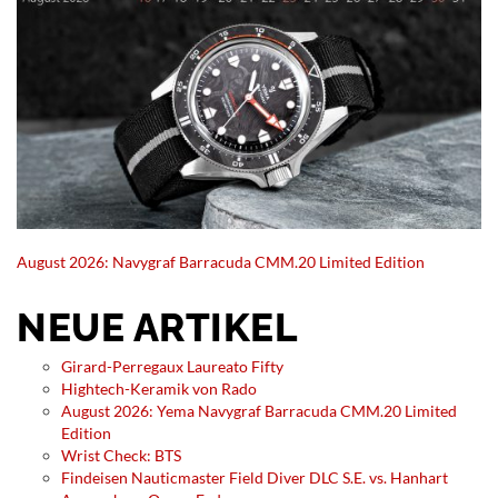
August 2026: Navygraf Barracuda CMM.20 Limited Edition
NEUE ARTIKEL
Girard-Perregaux Laureato Fifty
Hightech-Keramik von Rado
August 2026: Yema Navygraf Barracuda CMM.20 Limited
Edition
Wrist Check: BTS
Findeisen Nauticmaster Field Diver DLC S.E. vs. Hanhart