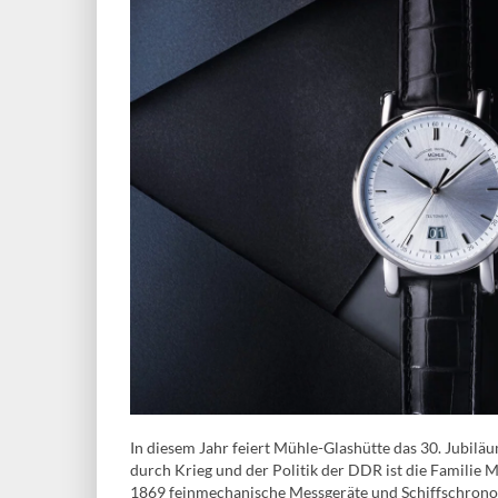
In diesem Jahr feiert Mühle-Glashütte das 30. Jubi
durch Krieg und der Politik der DDR ist die Familie Mü
1869 feinmechanische Messgeräte und Schiffschronom