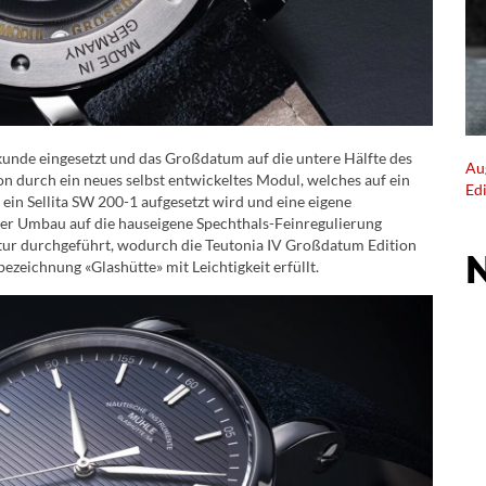
unde eingesetzt und das Großdatum auf die untere Hälfte des
Au
on durch ein neues selbst entwickeltes Modul, welches auf ein
Ed
l ein Sellita SW 200-1 aufgesetzt wird und eine eigene
er Umbau auf die hauseigene Spechthals-Feinregulierung
tur durchgeführt, wodurch die Teutonia IV Großdatum Edition
zeichnung «Glashütte» mit Leichtigkeit erfüllt.