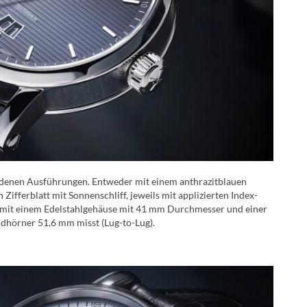
hiedenen Ausführungen. Entweder mit einem anthrazitblauen
 Zifferblatt mit Sonnenschliff, jeweils mit applizierten Index-
d mit einem Edelstahlgehäuse mit 41 mm Durchmesser und einer
dhörner 51,6 mm misst (Lug-to-Lug).