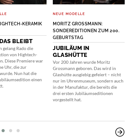
LLE
NEUE MODELLE
NEU
HIGHTECH-KERAMIK
MORITZ GROSSMANN:
ULY
SONDEREDITIONEN ZUM 200.
ME
GEBURTSTAG
 DAS BLEIBT
GR
JUBILÄUM IN
n gelang Rado die
Jetz
GLASHÜTTE
tion von Hightech-
Ulys
n. Diese Premiere war
Wun
Vor 200 Jahren wurde Moritz
ne Uhr, die zur
Fein
Grossmann geboren. Das wird in
wurde. Nun hat die
und 
Glashütte ausgiebig gefeiert – nicht
Jubiläumsedition einen
flie
nur im Uhrenmuseum, sondern auch
t.
ganz
in der Manufaktur, die bereits die
erst
drei ersten Jubiläumseditionen
wurd
vorgestellt hat.