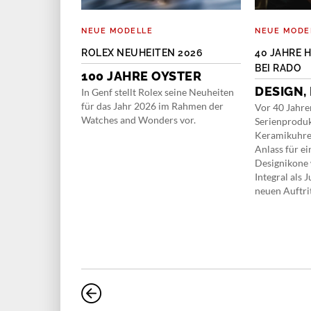
NEUE MODELLE
NEUE MODE
ANN
ROLEX NEUHEITEN 2026
40 JAHRE 
R IM
BEI RADO
100 JAHRE OYSTER
DESIGN,
In Genf stellt Rolex seine Neuheiten
EIN
für das Jahr 2026 im Rahmen der
Vor 40 Jahre
Watches and Wonders vor.
Serienproduk
Keramikuhre
itz Grossmann
Anlass für ei
rtstag ihres
Designikone 
 für ein
Integral als 
e Hutter, unter
neuen Auftrit
rke neu
igene
tte gebaut