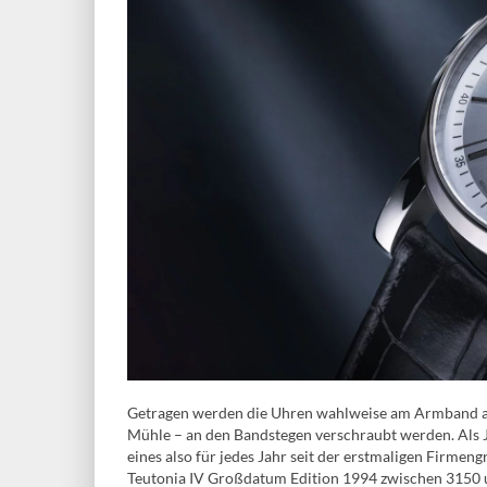
Getragen werden die Uhren wahlweise am Armband aus 
Mühle – an den Bandstegen verschraubt werden. Als J
eines also für jedes Jahr seit der erstmaligen Firme
Teutonia IV Großdatum Edition 1994 zwischen 3150 