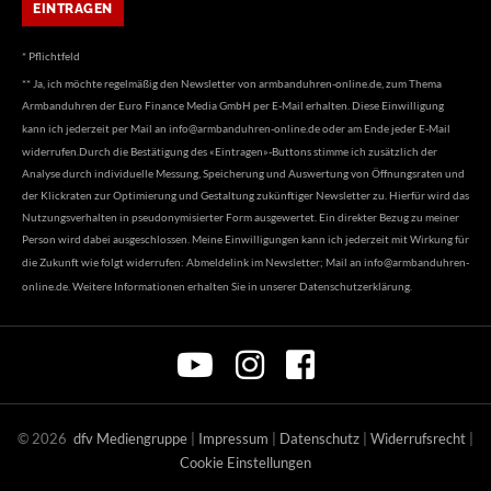
* Pflichtfeld
** Ja, ich möchte regelmäßig den Newsletter von armbanduhren-online.de, zum Thema
Armbanduhren der Euro Finance Media GmbH per E-Mail erhalten. Diese Einwilligung
kann ich jederzeit per Mail an
info@armbanduhren-online.de
oder am Ende jeder E-Mail
widerrufen.Durch die Bestätigung des «Eintragen»-Buttons stimme ich zusätzlich der
Analyse durch individuelle Messung, Speicherung und Auswertung von Öffnungsraten und
der Klickraten zur Optimierung und Gestaltung zukünftiger Newsletter zu. Hierfür wird das
Nutzungsverhalten in pseudonymisierter Form ausgewertet. Ein direkter Bezug zu meiner
Person wird dabei ausgeschlossen. Meine Einwilligungen kann ich jederzeit mit Wirkung für
die Zukunft wie folgt widerrufen: Abmeldelink im Newsletter; Mail an
info@armbanduhren-
online.de
. Weitere Informationen erhalten Sie in unserer
Datenschutzerklärung
.
©
2026
dfv Mediengruppe
|
Impressum
|
Datenschutz
|
Widerrufsrecht
|
Cookie Einstellungen