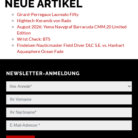
NEUE ARTIKEL
Girard-Perregaux Laureato Fifty
Hightech-Keramik von Rado
August 2026: Yema Navygraf Barracuda CMM.20 Limited
Edition
Wrist Check: BTS
Findeisen Nauticmaster Field Diver DLC S.E. vs. Hanhart
Aquasphere Ocean Fade
NEWSLETTER-ANMELDUNG