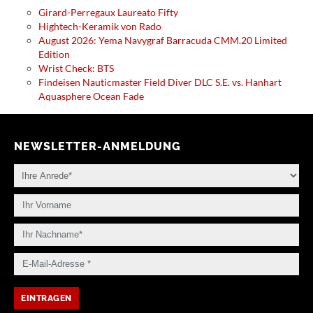
Girard-Perregaux Laureato Fifty
Hightech-Keramik von Rado
August 2026: Yema Navygraf Barracuda CMM.20 Limited
Edition
Wrist Check: BTS
Findeisen Nauticmaster Field Diver DLC S.E. vs. Hanhart
Aquasphere Ocean Fade
NEWSLETTER-ANMELDUNG