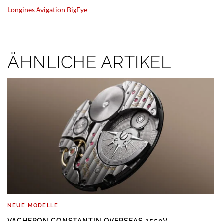
Longines Avigation BigEye
ÄHNLICHE ARTIKEL
NEUE MODELLE
VACHERON CONSTANTIN OVERSEAS 2550V