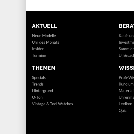
AKTUELL
BERA
Neue Modelle
Kauf- un
Uhr des Monats
Investm
Insider
Sammler
Termine
U(h)rsac
THEMEN
WISS
Specials
Profi-Wi
Trends
Rund um
Hintergrund
Materia
O-Ton
Uhrenmar
Vintage & Tool Watches
Lexikon
Quiz