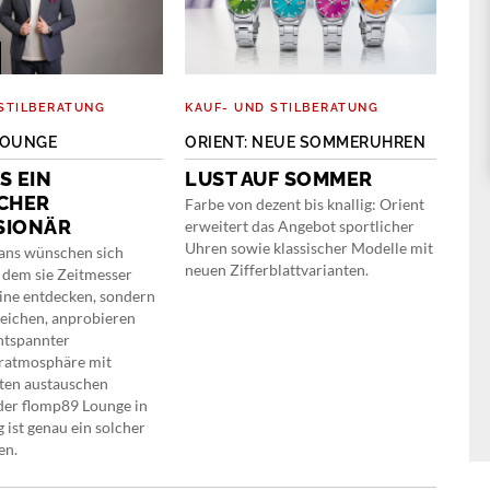
STILBERATUNG
KAUF- UND STILBERATUNG
O-T
LOUNGE
ORIENT: NEUE SOMMERUHREN
MO
CHR
S EIN
LUST AUF SOMMER
INT
CHER
Farbe von dezent bis knallig: Orient
SIONÄR
«K
erweitert das Angebot sportlicher
Uhren sowie klassischer Modelle mit
BL
ans wünschen sich
neuen Zifferblattvarianten.
n dem sie Zeitmesser
Die 
line entdecken, sondern
bege
leichen, anprobieren
Name
entspannter
Gesp
atmosphäre mit
dere
ten austauschen
gegr
der flomp89 Lounge in
Manu
 ist genau ein solcher
wurd
en.