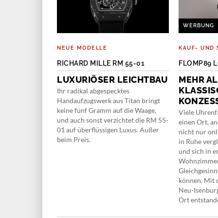
WERBUNG
NEUE MODELLE
KAUF- UND 
UX LAUREATO
RICHARD MILLE RM 55-01
FLOMP89 
LUXURIÖSER LEICHTBAU
MEHR AL
G
KLASSIS
Ihr radikal abgespecktes
KONZES
Handaufzugswerk aus Titan bringt
lon unter drei
keine fünf Gramm auf die Waage,
kannteste
Viele Uhrenf
und auch sonst verzichtet die RM 55-
rard-Perregaux
einen Ort, a
01 auf überflüssigen Luxus. Außer
inen 50.
nicht nur on
beim Preis.
in Ruhe verg
und sich in 
Wohnzimmer
Gleichgesinn
können. Mit 
Neu-Isenburg
Ort entstand