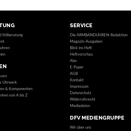
TUNG
SERVICE
d Stilberatung
Die ARMBANDUHREN-Redaktion
ent
Magazin-Ausgaben
uhren
Blick ins Heft
hen
Heftvorschau
Abo
EN
E-Paper
AGB
ssen
Kontakt
s Uhrwerk
Impressum
lien & Komponenten
Datenschutz
ken von A bis Z
Widerrufsrecht
Mediadaten
DFV MEDIENGRUPPE
Wir über uns