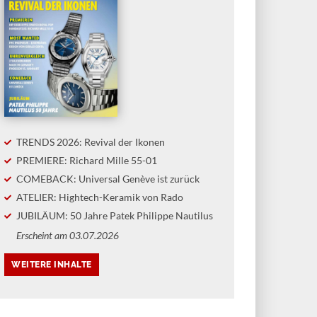
ON
KAUF- UND STILBERATUNG
RITZ GROSSMANN
FINDEISEN NAUTICMASTER
ISTINE HUTTER IM
FIELD DIVER DLC S.E. VS.
ERVIEW
HANHART AQUASPHERE OCEAN
FADE
TRENDS 2026: Revival der Ikonen
LEIN UND FEIN
PREMIERE: Richard Mille 55-01
EIBEN»
TOOLWATCHES MIT
TIEFGANG
COMEBACK: Universal Genève ist zurück
Manufaktur Moritz Grossmann
ht den 200. Geburtstag ihres
In diesem «Uhrenvergleich» nehmen
ATELIER: Hightech-Keramik von Rado
nsgebers. Anlass für ein
wir zwei Taucheruhren aus deutsche
JUBILÄUM: 50 Jahre Patek Philippe Nautilus
räch mit Christine Hutter, unter
Produktion unter die Lupe. Die jung
Erscheint am 03.07.2026
n Leitung die Marke neu
Marke Findeisen tritt mit ihrer
ündet und eine eigene
Nauticmaster gegen die Aquasphere
faktur in Glashütte gebaut
von Hanhart an. Beide Uhren kosten
e.
selbst am Gliederband deutlich unte
2000 Euro.