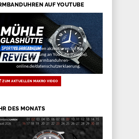
RMBANDUHREN AUF YOUTUBE
Durch Abspielen akzeptieren Sie die
Datenübermittlung an YouTube (Google).
Infos: armbanduhren-
online.de/datenschutzerklaerung.
ZUM AKTUELLEN MAKRO VIDEO
HR DES MONATS