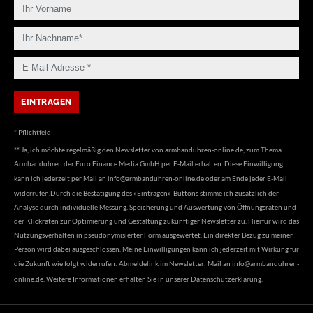
* Pflichtfeld
** Ja, ich möchte regelmäßig den Newsletter von armbanduhren-online.de, zum Thema
Armbanduhren der Euro Finance Media GmbH per E-Mail erhalten. Diese Einwilligung
kann ich jederzeit per Mail an
info@armbanduhren-online.de
oder am Ende jeder E-Mail
widerrufen.Durch die Bestätigung des «Eintragen»-Buttons stimme ich zusätzlich der
Analyse durch individuelle Messung, Speicherung und Auswertung von Öffnungsraten und
der Klickraten zur Optimierung und Gestaltung zukünftiger Newsletter zu. Hierfür wird das
Nutzungsverhalten in pseudonymisierter Form ausgewertet. Ein direkter Bezug zu meiner
Person wird dabei ausgeschlossen. Meine Einwilligungen kann ich jederzeit mit Wirkung für
die Zukunft wie folgt widerrufen: Abmeldelink im Newsletter; Mail an
info@armbanduhren-
online.de
. Weitere Informationen erhalten Sie in unserer
Datenschutzerklärung
.