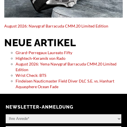
August 2026: Navygraf Barracuda CMM.20 Limited Edition
NEUE ARTIKEL
Girard-Perregaux Laureato Fifty
Hightech-Keramik von Rado
August 2026: Yema Navygraf Barracuda CMM.20 Limited
Edition
Wrist Check: BTS
Findeisen Nauticmaster Field Diver DLC S.E. vs. Hanhart
Aquasphere Ocean Fade
NEWSLETTER-ANMELDUNG