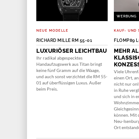
WERBUNG
NEUE MODELLE
KAUF- UND 
UX LAUREATO
RICHARD MILLE RM 55-01
FLOMP89 
LUXURIÖSER LEICHTBAU
MEHR AL
G
KLASSIS
Ihr radikal abgespecktes
KONZES
Handaufzugswerk aus Titan bringt
lon unter drei
keine fünf Gramm auf die Waage,
kannteste
Viele Uhrenf
und auch sonst verzichtet die RM 55-
rard-Perregaux
einen Ort, a
01 auf überflüssigen Luxus. Außer
inen 50.
nicht nur on
beim Preis.
in Ruhe verg
und sich in 
Wohnzimmer
Gleichgesinn
können. Mit 
Neu-Isenburg
Ort entstand