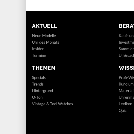
AKTUELL
BERA
Neue Modelle
Kauf- un
Uhr des Monats
Investm
Insider
Sammler
Termine
U(h)rsac
THEMEN
WISS
Specials
Profi-Wi
Trends
Rund um
Hintergrund
Materia
O-Ton
Uhrenmar
Vintage & Tool Watches
Lexikon
Quiz