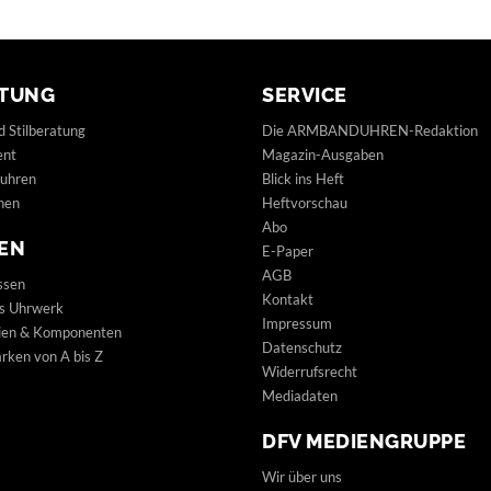
TUNG
SERVICE
d Stilberatung
Die ARMBANDUHREN-Redaktion
ent
Magazin-Ausgaben
uhren
Blick ins Heft
hen
Heftvorschau
Abo
EN
E-Paper
AGB
ssen
Kontakt
s Uhrwerk
Impressum
lien & Komponenten
Datenschutz
ken von A bis Z
Widerrufsrecht
Mediadaten
DFV MEDIENGRUPPE
Wir über uns