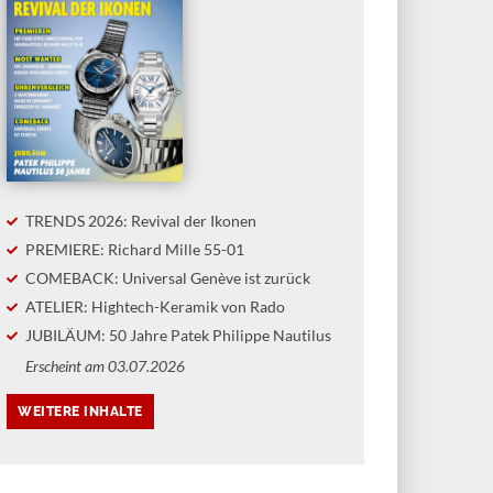
ON
KAUF- UND STILBERATUNG
RITZ GROSSMANN
FINDEISEN NAUTICMASTER
ISTINE HUTTER IM
FIELD DIVER DLC S.E. VS.
ERVIEW
HANHART AQUASPHERE OCEAN
FADE
TRENDS 2026: Revival der Ikonen
LEIN UND FEIN
PREMIERE: Richard Mille 55-01
EIBEN»
TOOLWATCHES MIT
TIEFGANG
COMEBACK: Universal Genève ist zurück
Manufaktur Moritz Grossmann
ht den 200. Geburtstag ihres
In diesem «Uhrenvergleich» nehmen
ATELIER: Hightech-Keramik von Rado
nsgebers. Anlass für ein
wir zwei Taucheruhren aus deutsche
JUBILÄUM: 50 Jahre Patek Philippe Nautilus
räch mit Christine Hutter, unter
Produktion unter die Lupe. Die jung
Erscheint am 03.07.2026
n Leitung die Marke neu
Marke Findeisen tritt mit ihrer
ündet und eine eigene
Nauticmaster gegen die Aquasphere
faktur in Glashütte gebaut
von Hanhart an. Beide Uhren kosten
e.
selbst am Gliederband deutlich unte
2000 Euro.