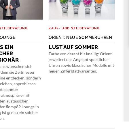
STILBERATUNG
KAUF- UND STILBERATUNG
O-T
LOUNGE
ORIENT: NEUE SOMMERUHREN
MO
CHR
S EIN
LUST AUF SOMMER
INT
CHER
Farbe von dezent bis knallig: Orient
SIONÄR
«K
erweitert das Angebot sportlicher
Uhren sowie klassischer Modelle mit
BL
ans wünschen sich
neuen Zifferblattvarianten.
n dem sie Zeitmesser
Die 
line entdecken, sondern
bege
leichen, anprobieren
Name
entspannter
Gesp
atmosphäre mit
dere
ten austauschen
gegr
der flomp89 Lounge in
Manu
 ist genau ein solcher
wurd
en.