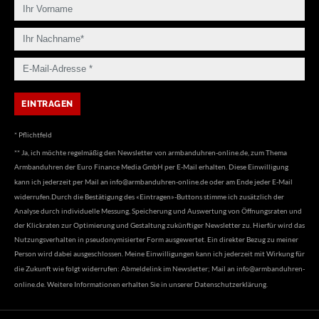
* Pflichtfeld
** Ja, ich möchte regelmäßig den Newsletter von armbanduhren-online.de, zum Thema
Armbanduhren der Euro Finance Media GmbH per E-Mail erhalten. Diese Einwilligung
kann ich jederzeit per Mail an
info@armbanduhren-online.de
oder am Ende jeder E-Mail
widerrufen.Durch die Bestätigung des «Eintragen»-Buttons stimme ich zusätzlich der
Analyse durch individuelle Messung, Speicherung und Auswertung von Öffnungsraten und
der Klickraten zur Optimierung und Gestaltung zukünftiger Newsletter zu. Hierfür wird das
Nutzungsverhalten in pseudonymisierter Form ausgewertet. Ein direkter Bezug zu meiner
Person wird dabei ausgeschlossen. Meine Einwilligungen kann ich jederzeit mit Wirkung für
die Zukunft wie folgt widerrufen: Abmeldelink im Newsletter; Mail an
info@armbanduhren-
online.de
. Weitere Informationen erhalten Sie in unserer
Datenschutzerklärung
.