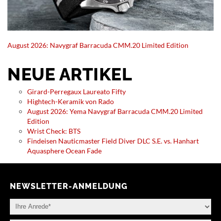
August 2026: Navygraf Barracuda CMM.20 Limited Edition
NEUE ARTIKEL
Girard-Perregaux Laureato Fifty
Hightech-Keramik von Rado
August 2026: Yema Navygraf Barracuda CMM.20 Limited
Edition
Wrist Check: BTS
Findeisen Nauticmaster Field Diver DLC S.E. vs. Hanhart
Aquasphere Ocean Fade
NEWSLETTER-ANMELDUNG