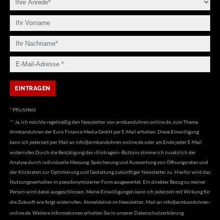
* Pflichtfeld
** Ja, ich möchte regelmäßig den Newsletter von armbanduhren-online.de, zum Thema
Armbanduhren der Euro Finance Media GmbH per E-Mail erhalten. Diese Einwilligung
kann ich jederzeit per Mail an
info@armbanduhren-online.de
oder am Ende jeder E-Mail
widerrufen.Durch die Bestätigung des «Eintragen»-Buttons stimme ich zusätzlich der
Analyse durch individuelle Messung, Speicherung und Auswertung von Öffnungsraten und
der Klickraten zur Optimierung und Gestaltung zukünftiger Newsletter zu. Hierfür wird das
Nutzungsverhalten in pseudonymisierter Form ausgewertet. Ein direkter Bezug zu meiner
Person wird dabei ausgeschlossen. Meine Einwilligungen kann ich jederzeit mit Wirkung für
die Zukunft wie folgt widerrufen: Abmeldelink im Newsletter; Mail an
info@armbanduhren-
online.de
. Weitere Informationen erhalten Sie in unserer
Datenschutzerklärung
.