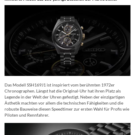
Das Modell SSH169J1 ist inspiriert vom berühmten 1972er
Chronographen. Längst hat die Original-Uhr hat ihren Platz als
Legende in der Welt der Uhren gefestigt. Neben der einzigartigen
Ästhetik machten vor allem die technischen Fähigkeiten und die
robuste Bauweise diesen Speedtimer zur ersten Wahl für Profis wie
Piloten und Rennfahrer.