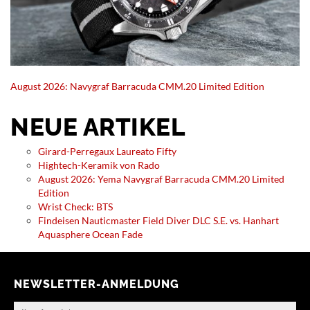
August 2026: Navygraf Barracuda CMM.20 Limited Edition
NEUE ARTIKEL
Girard-Perregaux Laureato Fifty
Hightech-Keramik von Rado
August 2026: Yema Navygraf Barracuda CMM.20 Limited
Edition
Wrist Check: BTS
Findeisen Nauticmaster Field Diver DLC S.E. vs. Hanhart
Aquasphere Ocean Fade
NEWSLETTER-ANMELDUNG