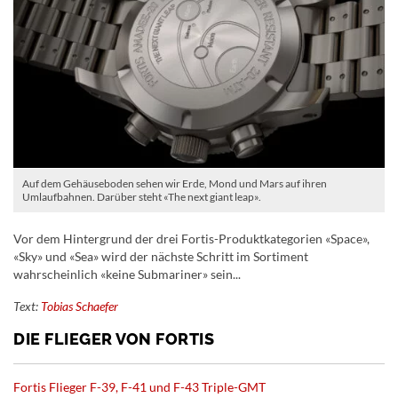
Auf dem Gehäuseboden sehen wir Erde, Mond und Mars auf ihren
Umlaufbahnen. Darüber steht «The next giant leap».
Vor dem Hintergrund der drei Fortis-Produktkategorien «Space»,
«Sky» und «Sea» wird der nächste Schritt im Sortiment
wahrscheinlich «keine Submariner» sein...
Text:
Tobias Schaefer
DIE FLIEGER VON FORTIS
Fortis Flieger F-39, F-41 und F-43 Triple-GMT