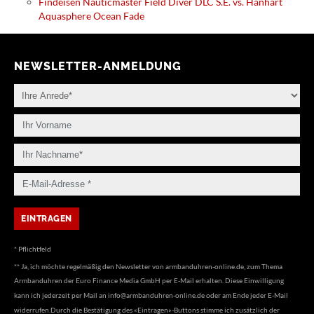
Findeisen Nauticmaster Field Diver DLC S.E. vs. Hanhart
Aquasphere Ocean Fade
NEWSLETTER-ANMELDUNG
* Pflichtfeld
** Ja, ich möchte regelmäßig den Newsletter von armbanduhren-online.de, zum Thema
Armbanduhren der Euro Finance Media GmbH per E-Mail erhalten. Diese Einwilligung
kann ich jederzeit per Mail an
info@armbanduhren-online.de
oder am Ende jeder E-Mail
widerrufen.Durch die Bestätigung des «Eintragen»-Buttons stimme ich zusätzlich der