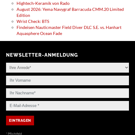
Hightech-Keramik von Rado
August 2026: Yema Navygraf Barracuda CMM.20 Limited
Edition
Wrist Check: BTS
Findeisen Nauticmaster Field Diver DLC S.E. vs. Hanhart
Aquasphere Ocean Fade
NEWSLETTER-ANMELDUNG
* Pflichtfeld